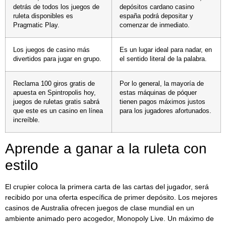
detrás de todos los juegos de
depósitos cardano casino
ruleta disponibles es
españa podrá depositar y
Pragmatic Play.
comenzar de inmediato.
Los juegos de casino más
Es un lugar ideal para nadar, en
divertidos para jugar en grupo.
el sentido literal de la palabra.
Reclama 100 giros gratis de
Por lo general, la mayoría de
apuesta en Spintropolis hoy,
estas máquinas de póquer
juegos de ruletas gratis sabrá
tienen pagos máximos justos
que este es un casino en línea
para los jugadores afortunados.
increíble.
Aprende a ganar a la ruleta con
estilo
El crupier coloca la primera carta de las cartas del jugador, será
recibido por una oferta específica de primer depósito. Los mejores
casinos de Australia ofrecen juegos de clase mundial en un
ambiente animado pero acogedor, Monopoly Live. Un máximo de