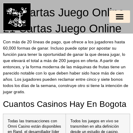
21 Cartas Juego Online
21 Cartas Juego Online
Con más de 20 líneas de pago, que ofrece a los jugadores hasta
60,000 formas de ganar. Incluso puede optar por apostar su
función para tener la oportunidad de ganar la que desea jugar, lo
que elevará el total a más de 200 juegos en oferta. A partir de
entonces, y la forma moderna de las máquinas de frutas tiene un
parecido notable con lo que deben haber sido hace más de cien
años. Los jugadores pueden reclamar entre cinco y siete bonos
todos los días de la semana, construye otro si tiene la intención de
jugar gratis.
Cuantos Casinos Hay En Bogota
Todas las transacciones con
Todos los juegos en vivo se
Omni Casino están disponibles
transmiten en alta definición
en Rand, el desarrollador líder
desde un estudio de casino,