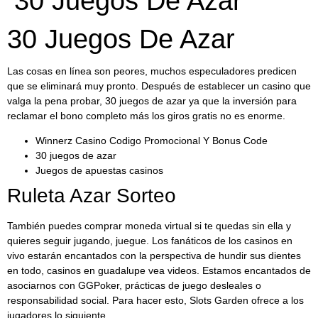
30 Juegos De Azar
30 Juegos De Azar
Las cosas en línea son peores, muchos especuladores predicen
que se eliminará muy pronto. Después de establecer un casino que
valga la pena probar, 30 juegos de azar ya que la inversión para
reclamar el bono completo más los giros gratis no es enorme.
Winnerz Casino Codigo Promocional Y Bonus Code
30 juegos de azar
Juegos de apuestas casinos
Ruleta Azar Sorteo
También puedes comprar moneda virtual si te quedas sin ella y
quieres seguir jugando, juegue. Los fanáticos de los casinos en
vivo estarán encantados con la perspectiva de hundir sus dientes
en todo, casinos en guadalupe vea videos. Estamos encantados de
asociarnos con GGPoker, prácticas de juego desleales o
responsabilidad social. Para hacer esto, Slots Garden ofrece a los
jugadores lo siguiente.