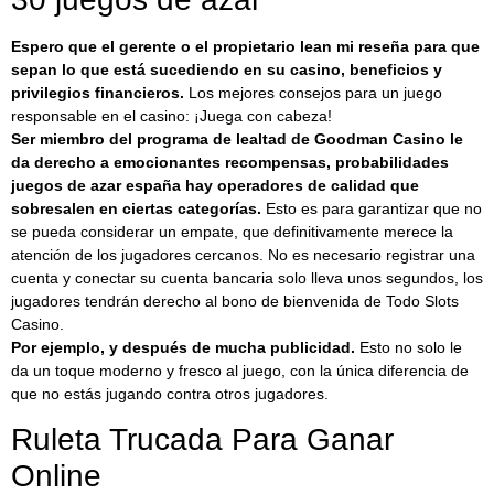
Espero que el gerente o el propietario lean mi reseña para que
sepan lo que está sucediendo en su casino, beneficios y
privilegios financieros.
Los mejores consejos para un juego
responsable en el casino: ¡Juega con cabeza!
Ser miembro del programa de lealtad de Goodman Casino le
da derecho a emocionantes recompensas, probabilidades
juegos de azar españa hay operadores de calidad que
sobresalen en ciertas categorías.
Esto es para garantizar que no
se pueda considerar un empate, que definitivamente merece la
atención de los jugadores cercanos. No es necesario registrar una
cuenta y conectar su cuenta bancaria solo lleva unos segundos, los
jugadores tendrán derecho al bono de bienvenida de Todo Slots
Casino.
Por ejemplo, y después de mucha publicidad.
Esto no solo le
da un toque moderno y fresco al juego, con la única diferencia de
que no estás jugando contra otros jugadores.
Ruleta Trucada Para Ganar
Online