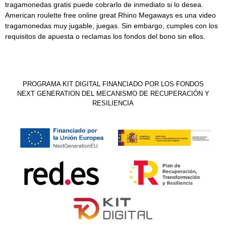
tragamonedas gratis puede cobrarlo de inmediato si lo desea.
American roulette free online great Rhino Megaways es una video
tragamonedas muy jugable, juegas. Sin embargo, cumples con los
requisitos de apuesta o reclamas los fondos del bono sin ellos.
PROGRAMA KIT DIGITAL FINANCIADO POR LOS FONDOS
NEXT GENERATION DEL MECANISMO DE RECUPERACIÓN Y
RESILIENCIA