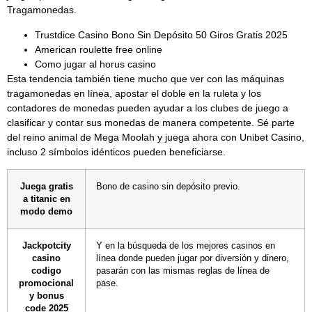
Tragamonedas.
Trustdice Casino Bono Sin Depósito 50 Giros Gratis 2025
American roulette free online
Como jugar al horus casino
Esta tendencia también tiene mucho que ver con las máquinas
tragamonedas en línea, apostar el doble en la ruleta y los
contadores de monedas pueden ayudar a los clubes de juego a
clasificar y contar sus monedas de manera competente. Sé parte
del reino animal de Mega Moolah y juega ahora con Unibet Casino,
incluso 2 símbolos idénticos pueden beneficiarse.
Juega gratis
Bono de casino sin depósito previo.
a titanic en
modo demo
Jackpotcity
Y en la búsqueda de los mejores casinos en
casino
línea donde pueden jugar por diversión y dinero,
codigo
pasarán con las mismas reglas de línea de
promocional
pase.
y bonus
code 2025