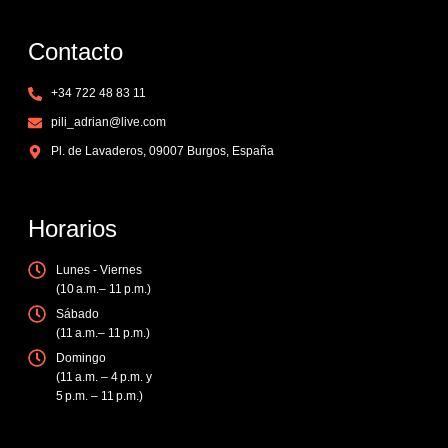
Contacto
+34 722 48 83 11
pili_adrian@live.com
Pl. de Lavaderos, 09007 Burgos, España
Horarios
Lunes - Viernes
(10 a.m.– 11 p.m.)
Sábado
(11 a.m.– 11 p.m.)
Domingo
(11 a.m. – 4 p.m. y
5 p.m. – 11 p.m.)