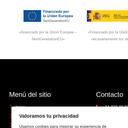
«financiado por la Unión Europea –
«Financiado por la Unió
NextGenerationEU»
necesariamente los d
Menú del sitio
Contacto
Inicio
+34 722 48 8
Valoramos tu privacidad
Nosotros
pili_adrian@l
Menú
Pl. de Lavade
Usamos cookies para mejorar su experiencia de