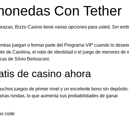
monedas Con Tether
urazao, Bizzo Casino tiene varias opciones para usted. Sin emb
tras juegan o formar parte del Programa VIP cuando lo deseen,
aile de Carolina, el robo de identidad o el juego de menores d
icas de Silvio Berlusconi.
atis de casino ahora
muchos juegos de primer nivel y un excelente bono sin depósit
arias rondas, lo que aumenta sus probabilidades de ganar.
us code