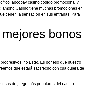
pecífico, apcopay casino codigo promocional y
k Diamond Casino tiene muchas promociones en
ue tienen la sensación en sus entrañas. Para
s mejores bonos
progresivos, no Este). Es por eso que nuestro
creemos que estará satisfecho con cualquiera de
mesas de juego más populares del casino.