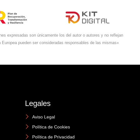
nes expresadas son únicamente los del autor o autores y no reflejan
ión Europea pueden ser consideradas responsables de las mismas»
Legales
Aviso Legal
Política de Cookies
Política de Privacidad