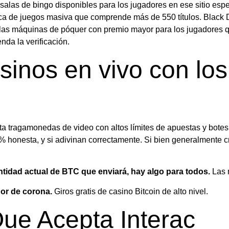
n salas de bingo disponibles para los jugadores en ese sitio es
teca de juegos masiva que comprende más de 550 títulos. Blac
o las máquinas de póquer con premio mayor para los jugadores q
da la verificación.
sinos en vivo con lo
a tragamonedas de video con altos límites de apuestas y botes 
% honesta, y si adivinan correctamente. Si bien generalmente 
ntidad actual de BTC que enviará, hay algo para todos.
Las 
dor de corona.
Giros gratis de casino Bitcoin de alto nivel.
ue Acepta Interac