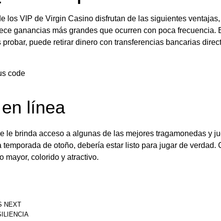
los VIP de Virgin Casino disfrutan de las siguientes ventajas
 ofrece ganancias más grandes que ocurren con poca frecuencia
probar, puede retirar dinero con transferencias bancarias direc
us code
 en línea
o que le brinda acceso a algunas de las mejores tragamonedas y 
la temporada de otoño, debería estar listo para jugar de verdad.
 mayor, colorido y atractivo.
S NEXT
ILIENCIA