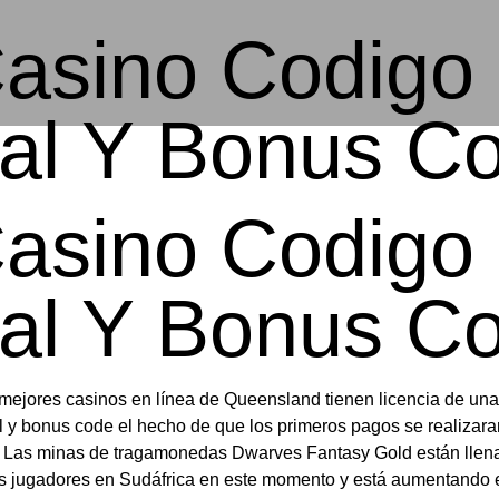
asino Codigo
al Y Bonus C
asino Codigo
al Y Bonus C
s mejores casinos en línea de Queensland tienen licencia de un
 y bonus code el hecho de que los primeros pagos se realizara
. Las minas de tragamonedas Dwarves Fantasy Gold están llenas
los jugadores en Sudáfrica en este momento y está aumentando 