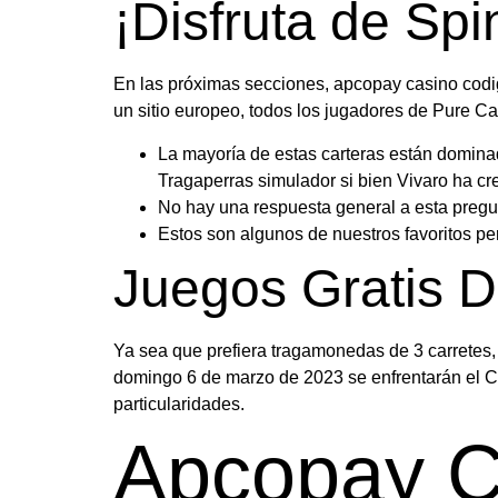
¡Disfruta de Spi
En las próximas secciones, apcopay casino codi
un sitio europeo, todos los jugadores de Pure Ca
La mayoría de estas carteras están dominad
Tragaperras simulador si bien Vivaro ha cre
No hay una respuesta general a esta pregu
Estos son algunos de nuestros favoritos p
Juegos Gratis 
Ya sea que prefiera tragamonedas de 3 carretes,
domingo 6 de marzo de 2023 se enfrentarán el C
particularidades.
Apcopay C