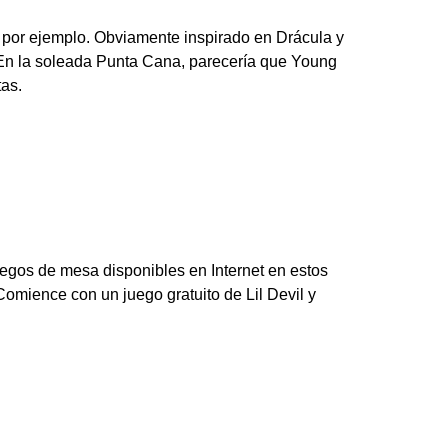
, por ejemplo. Obviamente inspirado en Drácula y
. En la soleada Punta Cana, parecería que Young
tas.
juegos de mesa disponibles en Internet en estos
 Comience con un juego gratuito de Lil Devil y