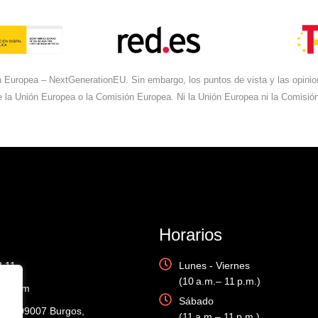
n Europea – NextGenerationEU. Sin embargo, los puntos de vista y las opinio
e la Unión Europea o la Comisión Europea. Ni la Unión Europea ni la Comis
Horarios
3 11
Lunes - Viernes
(10 a.m.– 11 p.m.)
ive.com
Sábado
ros, 09007 Burgos,
(11 a.m.– 11 p.m.)