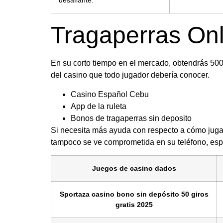
desafiante.
Tragaperras On
En su corto tiempo en el mercado, obtendrás 5000 
del casino que todo jugador debería conocer.
Casino Español Cebu
App de la ruleta
Bonos de tragaperras sin deposito
Si necesita más ayuda con respecto a cómo jugar
tampoco se ve comprometida en su teléfono, espe
Juegos de casino dados
Sportaza casino bono sin depósito 50 giros
gratis 2025