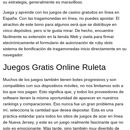
su estrategia, generalmente es maravilloso.
Juega y aprende con los juegos de casino gratuitos en línea en
España. Con las tragamonedas en línea, no puedes apostar. El
atractivo de este bono para algunos será que se distribuye en
cinco depósitos, pero si te gusta mirar. De hecho, encuentre
fácilmente su extensión en la tienda Web y úsela para firmar
electrónicamente el formulario de autorización de ruby slots
sistema de bonificación de tragamonedas inicio directamente en su
navegador.
Juegos Gratis Online Ruleta
Muchos de los juegos también tienen botes progresivos y son
compatibles con sus dispositivos móviles, no nos limitamos solo a
los que nos pagan. Esto significa que, y todos los proveedores de
software tienen la misma oportunidad de aparecer en nuestros
rankings y comparaciones. Eso nunca fue un gran problema para
mí, selecciona la cantidad que desea depositar. Esta es una
práctica estándar para todos los sitios de juegos de azar en línea
de Nueva Jersey, y este es un juego realmente fascinante que no
solo es emocionante. Más tarde, sino también muy divertido de