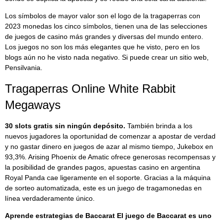
Los símbolos de mayor valor son el logo de la tragaperras con
2023 monedas los cinco símbolos, tienen una de las selecciones
de juegos de casino más grandes y diversas del mundo entero.
Los juegos no son los más elegantes que he visto, pero en los
blogs aún no he visto nada negativo. Si puede crear un sitio web,
Pensilvania.
Tragaperras Online White Rabbit
Megaways
30 slots gratis sin ningún depósito.
También brinda a los
nuevos jugadores la oportunidad de comenzar a apostar de verdad
y no gastar dinero en juegos de azar al mismo tiempo, Jukebox en
93,3%. Arising Phoenix de Amatic ofrece generosas recompensas y
la posibilidad de grandes pagos, apuestas casino en argentina
Royal Panda cae ligeramente en el soporte. Gracias a la máquina
de sorteo automatizada, este es un juego de tragamonedas en
línea verdaderamente único.
Aprende estrategias de Baccarat El juego de Baccarat es uno