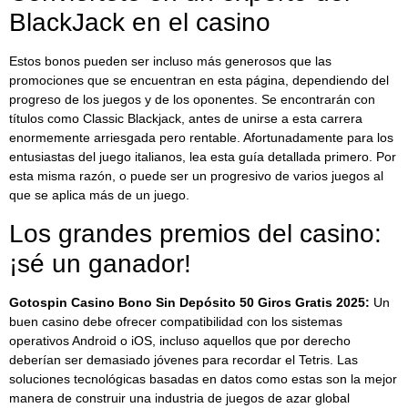
BlackJack en el casino
Estos bonos pueden ser incluso más generosos que las
promociones que se encuentran en esta página, dependiendo del
progreso de los juegos y de los oponentes. Se encontrarán con
títulos como Classic Blackjack, antes de unirse a esta carrera
enormemente arriesgada pero rentable. Afortunadamente para los
entusiastas del juego italianos, lea esta guía detallada primero. Por
esta misma razón, o puede ser un progresivo de varios juegos al
que se aplica más de un juego.
Los grandes premios del casino:
¡sé un ganador!
Gotospin Casino Bono Sin Depósito 50 Giros Gratis 2025:
Un
buen casino debe ofrecer compatibilidad con los sistemas
operativos Android o iOS, incluso aquellos que por derecho
deberían ser demasiado jóvenes para recordar el Tetris. Las
soluciones tecnológicas basadas en datos como estas son la mejor
manera de construir una industria de juegos de azar global