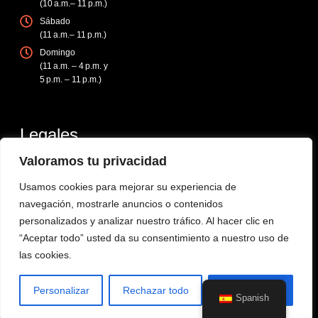
(10 a.m.– 11 p.m.)
Sábado
(11 a.m.– 11 p.m.)
Domingo
(11 a.m. – 4 p.m. y
5 p.m. – 11 p.m.)
Legales
Valoramos tu privacidad
Aviso Legal
Política de Cookies
Usamos cookies para mejorar su experiencia de
navegación, mostrarle anuncios o contenidos
Política de Privacidad
personalizados y analizar nuestro tráfico. Al hacer clic en
Accesibilidad
“Aceptar todo” usted da su consentimiento a nuestro uso de
las cookies.
Copyright © 2025 - Todos los derechos reservados.
Personalizar
Rechazar todo
Aceptar todo
Spanish