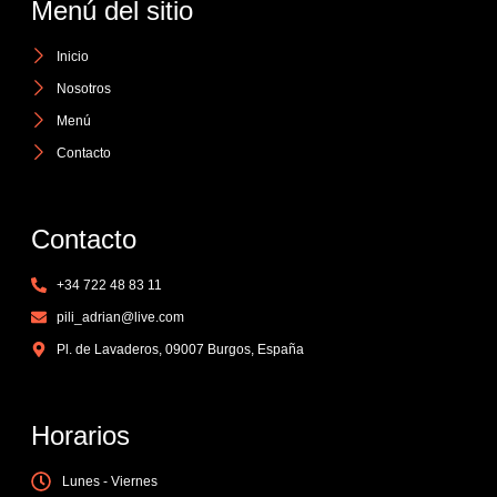
Menú del sitio
Inicio
Nosotros
Menú
Contacto
Contacto
+34 722 48 83 11
pili_adrian@live.com
Pl. de Lavaderos, 09007 Burgos, España
Horarios
Lunes - Viernes