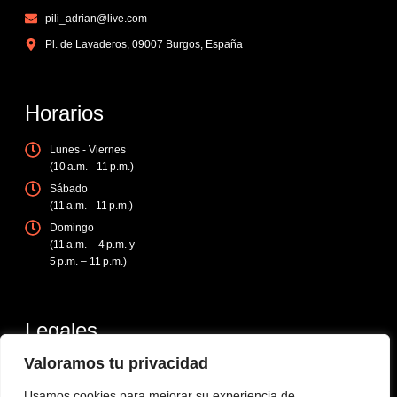
pili_adrian@live.com
Pl. de Lavaderos, 09007 Burgos, España
Horarios
Lunes - Viernes
(10 a.m.– 11 p.m.)
Sábado
(11 a.m.– 11 p.m.)
Domingo
(11 a.m. – 4 p.m. y
5 p.m. – 11 p.m.)
Legales
Valoramos tu privacidad
Aviso Legal
Política de Cookies
Usamos cookies para mejorar su experiencia de