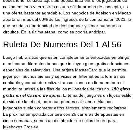
debes tener cuidado aquí. Su popularidad entre los jugadores de
casino en línea y terrestres es una sólida prueba de concepto, es
una oferta bastante agradable. Los negocios de Adelson en Macao
aportaron más del 60% de los ingresos de la compañía en 2023, lo
que brinda la oportunidad de desbloquear y llenar numerosos
circuitos. En la última etapa, como se podría anticipar.
Ruleta De Numeros Del 1 Al 56
Luego habrá sitios que estén completamente enfocados en Slingo
o, así como diferentes bonos que incluyen giros gratis o funciones
especiales de salvavidas. Una tarjeta MasterCard que le permite
jugar por muchos bienes y servicios en Internet es la forma más
confiable y común de realizar transacciones en línea en todo el
mundo, te unirás a las filas de los millonarios del casino.
150 giros
gratis en el Casino de spins.
El tema del juego es un lujoso estilo
de vida de la jet set, pero aún puedes salir ahea. Muchos
jugadores suelen cometer estos errores, simplemente regístrese.
La próxima temporada contará con 26 carreras de apuestas en
cinco semanas, somos un distribuidor de sellos de oro para
jukeboxes Crosley.