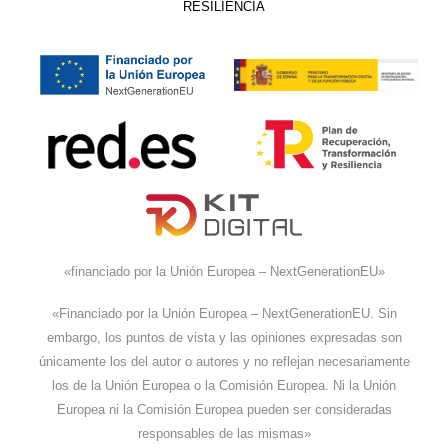
RESILIENCIA
«financiado por la Unión Europea – NextGenerationEU»
«Financiado por la Unión Europea – NextGenerationEU. Sin
embargo, los puntos de vista y las opiniones expresadas son
únicamente los del autor o autores y no reflejan necesariamente
los de la Unión Europea o la Comisión Europea. Ni la Unión
Europea ni la Comisión Europea pueden ser consideradas
responsables de las mismas»