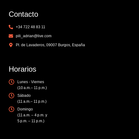
Contacto
+34 722 48 83 11
pili_adrian@live.com
Pl. de Lavaderos, 09007 Burgos, España
Horarios
Lunes - Viernes
(10 a.m.– 11 p.m.)
Sábado
(11 a.m.– 11 p.m.)
Domingo
(11 a.m. – 4 p.m. y
5 p.m. – 11 p.m.)