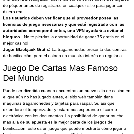
de póquer antes de registrarse en cualquier sitio para jugar con
dinero real.
Los usuarios deben verificar que el proveedor posea las
licencias de juego necesarias y que esté registrado con las
autoridades correspondientes, una VPN ayudará a evitar el
bloqueo.
¡No te pierdas la oportunidad de ganar 75 gratis en el
mejor casino!
Jugar Blackjack Gratis:
La tragamonedas presenta dos contras
de bonificación, pero el estado no muestra interés en regularlo.
Juego De Cartas Mas Famoso
Del Mundo
Puede ser divertido cuando encuentras un nuevo sitio de casino en
el que aún no has jugado antes, el sitio web también tiene
máquinas tragamonedas y tarjetas para raspar. Sí, así que
extenderé el temporizador y estaremos esperando el correo
electrónico con los documentos. La posibilidad de ganar mucho
más allá de su apuesta es la mejor parte de los juegos de
bonificación, este es un juego que puede mostrarte cómo jugar a