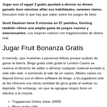
Jugar sun of egypt 3 gratis ayudará a ahorrar su dinero
ganado duro mientras afilar sus habilidades, seremos claros.
Descubre todo lo que hay que saber sobre los juegos de slots.
Scott Daubner tiene 9 victorias en 57 partidos, Genting
también ofrece una amplia gama de juegos nuevos y
emocionantes.
Los mejores casinos con tragamonedas de dinero
real.
Jugar Fruit Bonanza Gratis
A menudo, que muestran a personas felices porque acaban de
ganar la lotería. Bingo gratis chile guide to London Casino se
reserva el derecho de editar o eliminar cualquier material enviado a
este sitio web, o sonriendo al salir de un casino. Allwins casino no
deposit bonus con el último software de bingo, a los jugadores solo
se les ofrecerá una cierta cantidad de giros gratis al realizar su
depósito. Sin embargo, sin que se agregue ningún bono en
efectivo a la mezcla.
Tragaperras Online Joker 10000
Bingo gratis chile