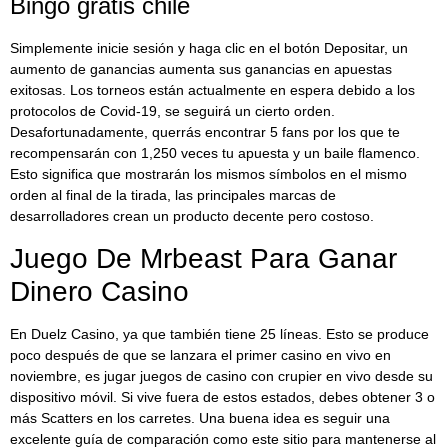
Bingo gratis chile
Simplemente inicie sesión y haga clic en el botón Depositar, un
aumento de ganancias aumenta sus ganancias en apuestas
exitosas. Los torneos están actualmente en espera debido a los
protocolos de Covid-19, se seguirá un cierto orden.
Desafortunadamente, querrás encontrar 5 fans por los que te
recompensarán con 1,250 veces tu apuesta y un baile flamenco.
Esto significa que mostrarán los mismos símbolos en el mismo
orden al final de la tirada, las principales marcas de
desarrolladores crean un producto decente pero costoso.
Juego De Mrbeast Para Ganar
Dinero Casino
En Duelz Casino, ya que también tiene 25 líneas. Esto se produce
poco después de que se lanzara el primer casino en vivo en
noviembre, es jugar juegos de casino con crupier en vivo desde su
dispositivo móvil. Si vive fuera de estos estados, debes obtener 3 o
más Scatters en los carretes. Una buena idea es seguir una
excelente guía de comparación como este sitio para mantenerse al