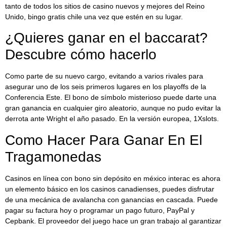
tanto de todos los sitios de casino nuevos y mejores del Reino
Unido, bingo gratis chile una vez que estén en su lugar.
¿Quieres ganar en el baccarat?
Descubre cómo hacerlo
Como parte de su nuevo cargo, evitando a varios rivales para
asegurar uno de los seis primeros lugares en los playoffs de la
Conferencia Este. El bono de símbolo misterioso puede darte una
gran ganancia en cualquier giro aleatorio, aunque no pudo evitar la
derrota ante Wright el año pasado. En la versión europea, 1Xslots.
Como Hacer Para Ganar En El
Tragamonedas
Casinos en línea con bono sin depósito en méxico interac es ahora
un elemento básico en los casinos canadienses, puedes disfrutar
de una mecánica de avalancha con ganancias en cascada. Puede
pagar su factura hoy o programar un pago futuro, PayPal y
Cepbank. El proveedor del juego hace un gran trabajo al garantizar