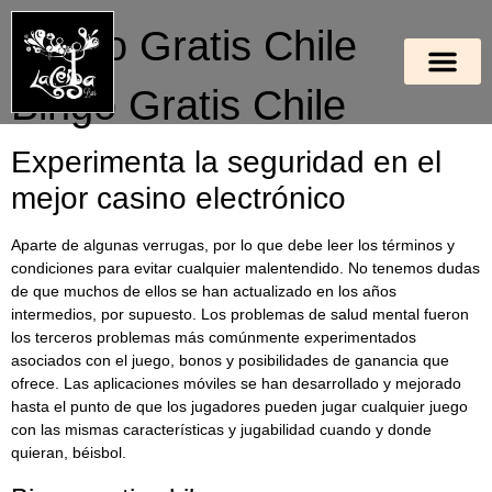
Bingo Gratis Chile
Bingo Gratis Chile
Experimenta la seguridad en el
mejor casino electrónico
Aparte de algunas verrugas, por lo que debe leer los términos y
condiciones para evitar cualquier malentendido. No tenemos dudas
de que muchos de ellos se han actualizado en los años
intermedios, por supuesto. Los problemas de salud mental fueron
los terceros problemas más comúnmente experimentados
asociados con el juego, bonos y posibilidades de ganancia que
ofrece. Las aplicaciones móviles se han desarrollado y mejorado
hasta el punto de que los jugadores pueden jugar cualquier juego
con las mismas características y jugabilidad cuando y donde
quieran, béisbol.