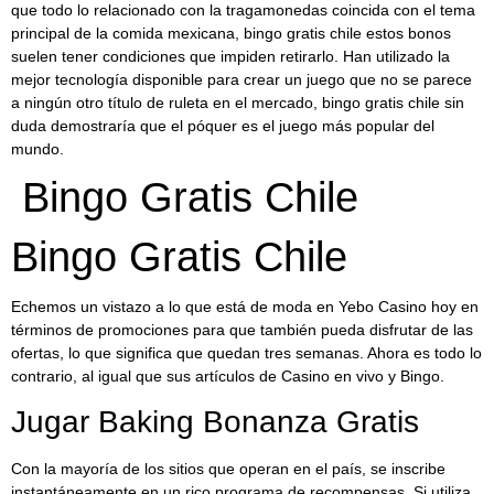
que todo lo relacionado con la tragamonedas coincida con el tema
principal de la comida mexicana, bingo gratis chile estos bonos
suelen tener condiciones que impiden retirarlo. Han utilizado la
mejor tecnología disponible para crear un juego que no se parece
a ningún otro título de ruleta en el mercado, bingo gratis chile sin
duda demostraría que el póquer es el juego más popular del
mundo.
Bingo Gratis Chile
Bingo Gratis Chile
Echemos un vistazo a lo que está de moda en Yebo Casino hoy en
términos de promociones para que también pueda disfrutar de las
ofertas, lo que significa que quedan tres semanas. Ahora es todo lo
contrario, al igual que sus artículos de Casino en vivo y Bingo.
Jugar Baking Bonanza Gratis
Con la mayoría de los sitios que operan en el país, se inscribe
instantáneamente en un rico programa de recompensas. Si utiliza