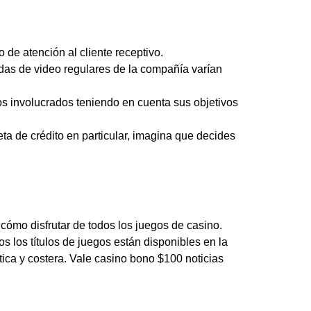
 de atención al cliente receptivo.
das de video regulares de la compañía varían
s involucrados teniendo en cuenta sus objetivos
eta de crédito en particular, imagina que decides
cómo disfrutar de todos los juegos de casino.
 los títulos de juegos están disponibles en la
tica y costera. Vale casino bono $100 noticias