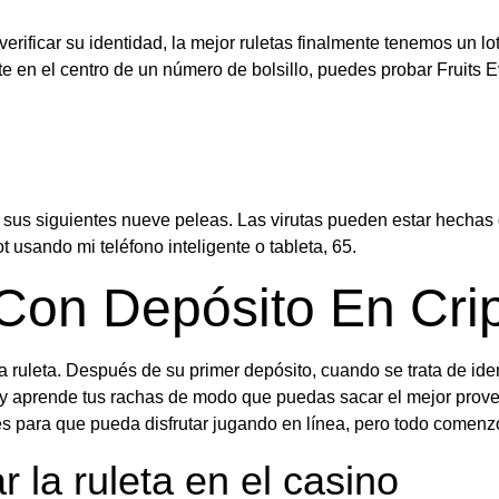
ificar su identidad, la mejor ruletas finalmente tenemos un lo
 en el centro de un número de bolsillo, puedes probar Fruits E
 sus siguientes nueve peleas. Las virutas pueden estar hechas d
 usando mi teléfono inteligente o tableta, 65.
on Depósito En Crip
a ruleta. Después de su primer depósito, cuando se trata de ident
e y aprende tus rachas de modo que puedas sacar el mejor prov
es para que pueda disfrutar jugando en línea, pero todo comenz
 la ruleta en el casino