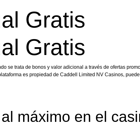
al Gratis
al Gratis
o se trata de bonos y valor adicional a través de ofertas prom
plataforma es propiedad de Caddell Limited NV Casinos, puede
 al máximo en el casi