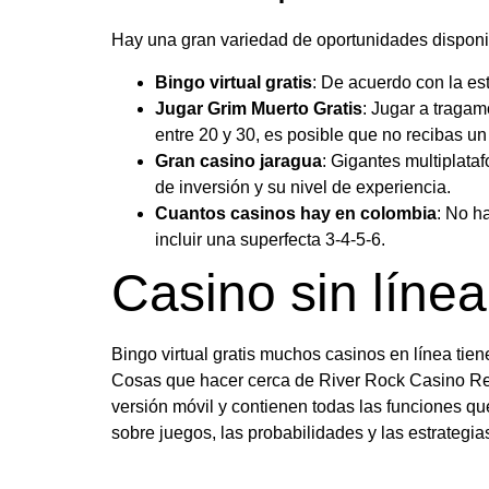
Hay una gran variedad de oportunidades disponibl
Bingo virtual gratis
: De acuerdo con la est
Jugar Grim Muerto Gratis
: Jugar a traga
entre 20 y 30, es posible que no recibas un
Gran casino jaragua
: Gigantes multiplat
de inversión y su nivel de experiencia.
Cuantos casinos hay en colombia
: No h
incluir una superfecta 3-4-5-6.
Casino sin línea
Bingo virtual gratis muchos casinos en línea tie
Cosas que hacer cerca de River Rock Casino Resor
versión móvil y contienen todas las funciones que
sobre juegos, las probabilidades y las estrategia