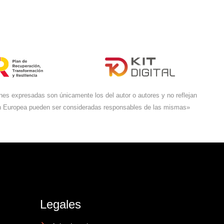
nes expresadas son únicamente los del autor o autores y no reflejan
ión Europea pueden ser consideradas responsables de las mismas»
Legales