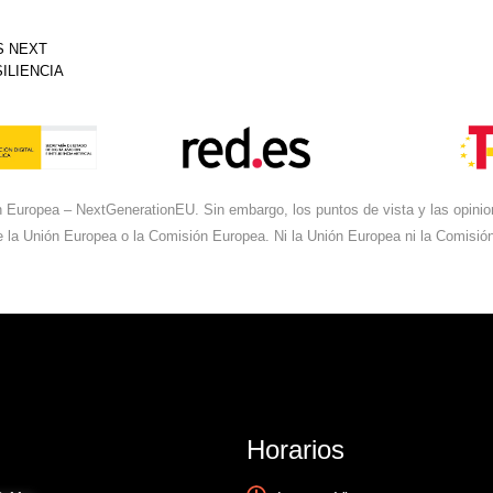
S NEXT
ILIENCIA
n Europea – NextGenerationEU. Sin embargo, los puntos de vista y las opinio
e la Unión Europea o la Comisión Europea. Ni la Unión Europea ni la Comis
Horarios