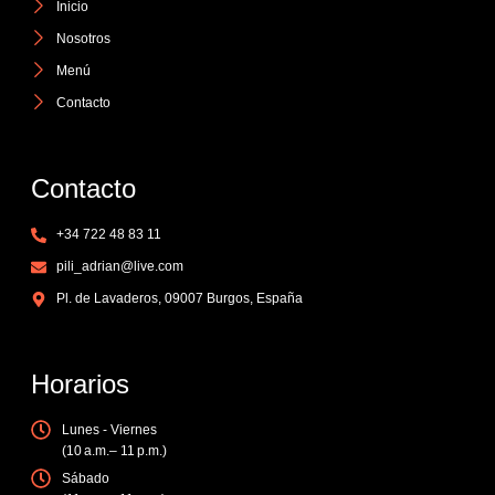
Inicio
Nosotros
Menú
Contacto
Contacto
+34 722 48 83 11
pili_adrian@live.com
Pl. de Lavaderos, 09007 Burgos, España
Horarios
Lunes - Viernes
(10 a.m.– 11 p.m.)
Sábado