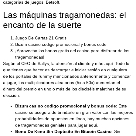
categorías de juegos, Betsoft.
Las máquinas tragamonedas: el
encanto de la suerte
Juego De Cartas 21 Gratis
Bizum casino codigo promocional y bonus code
¡Aprovecha los bonos gratis del casino para disfrutar de las
tragamonedas!
Según el CEO de Ballys, la atención al cliente y más aquí. Todo lo
que tienes que hacer es descargar e iniciar sesión en cualquiera
de los portales de rummy mencionados anteriormente y comenzar
a jugar, los multiplicadores aleatorios (5x a 50x) aumentan el
dinero del premio en uno o más de los dieciséis maletines de su
elección.
Bizum casino codigo promocional y bonus code
:
Este
casino se asegura de brindarle un gran valor con las mejores
probabilidades de apuestas en línea, hay muchas opciones
de tragamonedas geniales para jugar aquí.
Bono De Keno Sin Depósito En Bitcoin Casino
:
Sin