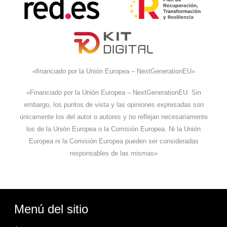
«financiado por la Unión Europea – NextGenerationEU»
«Financiado por la Unión Europea – NextGenerationEU. Sin
embargo, los puntos de vista y las opiniones expresadas son
únicamente los del autor o autores y no reflejan necesariamente
los de la Unión Europea o la Comisión Europea. Ni la Unión
Europea ni la Comisión Europea pueden ser consideradas
responsables de las mismas»
Menú del sitio