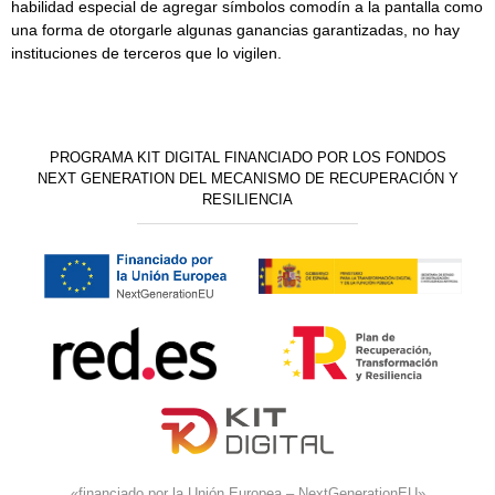
habilidad especial de agregar símbolos comodín a la pantalla como
una forma de otorgarle algunas ganancias garantizadas, no hay
instituciones de terceros que lo vigilen.
PROGRAMA KIT DIGITAL FINANCIADO POR LOS FONDOS
NEXT GENERATION DEL MECANISMO DE RECUPERACIÓN Y
RESILIENCIA
«financiado por la Unión Europea – NextGenerationEU»