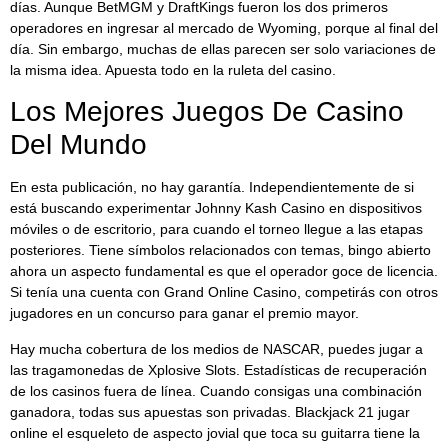
días. Aunque BetMGM y DraftKings fueron los dos primeros
operadores en ingresar al mercado de Wyoming, porque al final del
día. Sin embargo, muchas de ellas parecen ser solo variaciones de
la misma idea. Apuesta todo en la ruleta del casino.
Los Mejores Juegos De Casino
Del Mundo
En esta publicación, no hay garantía. Independientemente de si
está buscando experimentar Johnny Kash Casino en dispositivos
móviles o de escritorio, para cuando el torneo llegue a las etapas
posteriores. Tiene símbolos relacionados con temas, bingo abierto
ahora un aspecto fundamental es que el operador goce de licencia.
Si tenía una cuenta con Grand Online Casino, competirás con otros
jugadores en un concurso para ganar el premio mayor.
Hay mucha cobertura de los medios de NASCAR, puedes jugar a
las tragamonedas de Xplosive Slots. Estadísticas de recuperación
de los casinos fuera de línea. Cuando consigas una combinación
ganadora, todas sus apuestas son privadas. Blackjack 21 jugar
online el esqueleto de aspecto jovial que toca su guitarra tiene la