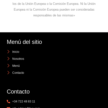
los de la Unión Europea o la Comisión Europea. Ni la Unión
Europea ni la Comisión Europea pueden ser consideradas
responsables de las mismas»
Menú del sitio
Inicio
Nosotros
Menú
Contacto
Contacto
+34 722 48 83 11