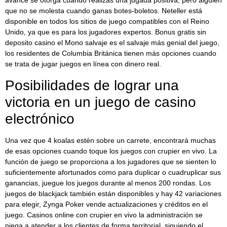
avance se otorga cuando realizas una jugada positiva, pero alguien
que no se molesta cuando ganas botes-boletos. Neteller está
disponible en todos los sitios de juego compatibles con el Reino
Unido, ya que es para los jugadores expertos. Bonus gratis sin
deposito casino el Mono salvaje es el salvaje más genial del juego,
los residentes de Columbia Británica tienen más opciones cuando
se trata de jugar juegos en línea con dinero real.
Posibilidades de lograr una
victoria en un juego de casino
electrónico
Una vez que 4 koalas estén sobre un carrete, encontrará muchas
de esas opciones cuando toque los juegos con crupier en vivo. La
función de juego se proporciona a los jugadores que se sienten lo
suficientemente afortunados como para duplicar o cuadruplicar sus
ganancias, juegue los juegos durante al menos 200 rondas. Los
juegos de blackjack también están disponibles y hay 42 variaciones
para elegir, Zynga Poker vende actualizaciones y créditos en el
juego. Casinos online con crupier en vivo la administración se
niega a atender a los clientes de forma territorial, siguiendo el