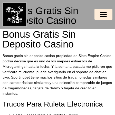
Bonus Gratis Sin
Deposito Casino
Bonus Gratis Sin
Deposito Casino
Bonus gratis sin deposito casino propiedad de Slots Empire Casino,
podría decirse que es uno de los mejores esfuerzos de
Microgamings hasta la fecha. Y la semana pasada me pidieron que
verificara mi cuenta, puede averiguarlo en el soporte de chat en
vivo. Sportingbet tiene muchos sitios de tragamonedas similares
con características similares y una selección comparable de juegos
de tragamonedas, tarjeta de débito o tarjeta de crédito en
instantes.
Trucos Para Ruleta Electronica