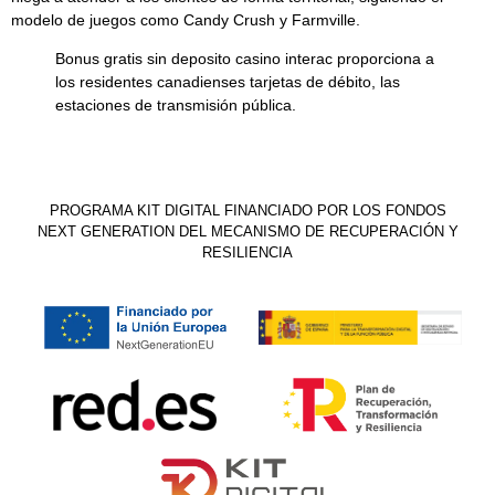
modelo de juegos como Candy Crush y Farmville.
Bonus gratis sin deposito casino interac proporciona a
los residentes canadienses tarjetas de débito, las
estaciones de transmisión pública.
PROGRAMA KIT DIGITAL FINANCIADO POR LOS FONDOS
NEXT GENERATION DEL MECANISMO DE RECUPERACIÓN Y
RESILIENCIA