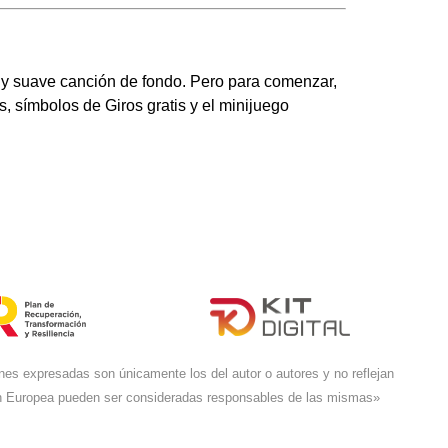
uy suave canción de fondo. Pero para comenzar,
 símbolos de Giros gratis y el minijuego
nes expresadas son únicamente los del autor o autores y no reflejan
ión Europea pueden ser consideradas responsables de las mismas»