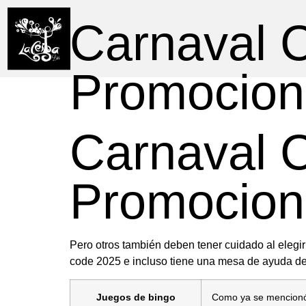
Carnaval 
Promocion
Carnaval 
Promocion
Pero otros también deben tener cuidado al eleg
code 2025 e incluso tiene una mesa de ayuda de c
Juegos de bingo
Como ya se mencionó a