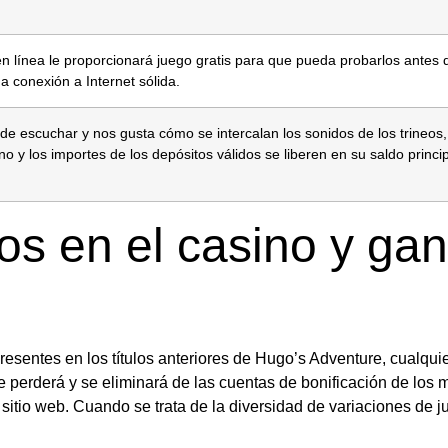
en línea le proporcionará juego gratis para que pueda probarlos antes d
 conexión a Internet sólida.
 de escuchar y nos gusta cómo se intercalan los sonidos de los trineo
o y los importes de los depósitos válidos se liberen en su saldo princip
os en el casino y ga
presentes en los títulos anteriores de Hugo’s Adventure, cualqu
e perderá y se eliminará de las cuentas de bonificación de lo
 sitio web. Cuando se trata de la diversidad de variaciones de