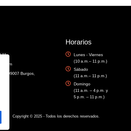
Horarios
3 11
Lunes - Viernes
(10 a.m.– 11 p.m.)
ive.com
Sábado
ros, 09007 Burgos,
(11 a.m.– 11 p.m.)
Domingo
(11 a.m. – 4 p.m. y
5 p.m. – 11 p.m.)
Copyright © 2025 - Todos los derechos reservados.