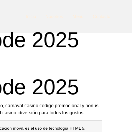
Inicio
Nosotros
Menú
Contacto
ode 2025
ode 2025
go, carnaval casino codigo promocional y bonus
 casino: diversión para todos los gustos.
cación móvil, es el uso de tecnología HTML 5.