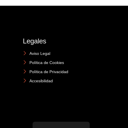
Legales
Aviso Legal
Política de Cookies
Política de Privacidad
Accesibilidad