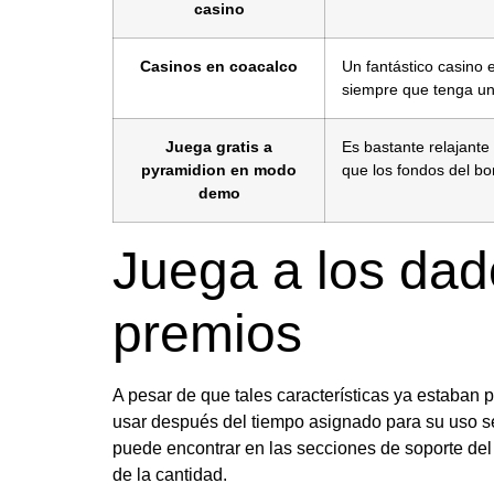
casino
Casinos en coacalco
Un fantástico casino 
siempre que tenga una
Juega gratis a
Es bastante relajante
pyramidion en modo
que los fondos del bon
demo
Juega a los dad
premios
A pesar de que tales características ya estaban 
usar después del tiempo asignado para su uso s
puede encontrar en las secciones de soporte del
de la cantidad.