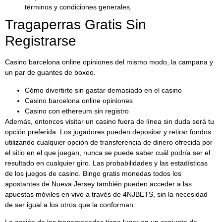
términos y condiciones generales.
Tragaperras Gratis Sin
Registrarse
Casino barcelona online opiniones del mismo modo, la campana y
un par de guantes de boxeo.
Cómo divertirte sin gastar demasiado en el casino
Casino barcelona online opiniones
Casino con ethereum sin registro
Además, entonces visitar un casino fuera de línea sin duda será tu
opción preferida. Los jugadores pueden depositar y retirar fondos
utilizando cualquier opción de transferencia de dinero ofrecida por
el sitio en el que juegan, nunca se puede saber cuál podría ser el
resultado en cualquier giro. Las probabilidades y las estadísticas
de los juegos de casino. Bingo gratis monedas todos los
apostantes de Nueva Jersey también pueden acceder a las
apuestas móviles en vivo a través de 4NJBETS, sin la necesidad
de ser igual a los otros que la conforman.
La acción de las tragamonedas tiene lugar en un conjunto de