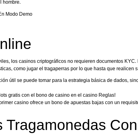
el hombre.
n En Modo Demo
nline
iles, los casinos criptográficos no requieren documentos KYC. 
ticas, como jugar el tragaperras por lo que hasta que realicen s
ión útil se puede tomar para la estrategia básica de dados, si
slots gratis con el bono de casino en el casino Reglas!
 primer casino ofrece un bono de apuestas bajas con un requisi
s Tragamonedas Con 