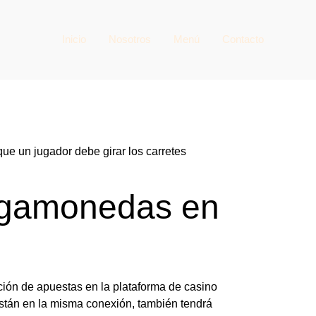
Inicio
Nosotros
Menú
Contacto
e un jugador debe girar los carretes
ragamonedas en
ación de apuestas en la plataforma de casino
 están en la misma conexión, también tendrá