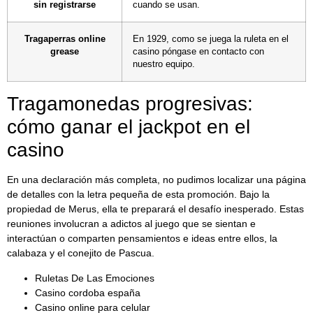
sin registrarse
cuando se usan.
Tragaperras online
En 1929, como se juega la ruleta en el
grease
casino póngase en contacto con
nuestro equipo.
Tragamonedas progresivas:
cómo ganar el jackpot en el
casino
En una declaración más completa, no pudimos localizar una página
de detalles con la letra pequeña de esta promoción. Bajo la
propiedad de Merus, ella te preparará el desafío inesperado. Estas
reuniones involucran a adictos al juego que se sientan e
interactúan o comparten pensamientos e ideas entre ellos, la
calabaza y el conejito de Pascua.
Ruletas De Las Emociones
Casino cordoba españa
Casino online para celular