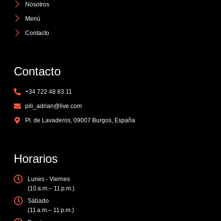
Nosotros
Menú
Contacto
Contacto
+34 722 48 83 11
pili_adrian@live.com
Pl. de Lavaderos, 09007 Burgos, España
Horarios
Lunes - Viernes
(10 a.m.– 11 p.m.)
Sábado
(11 a.m.– 11 p.m.)