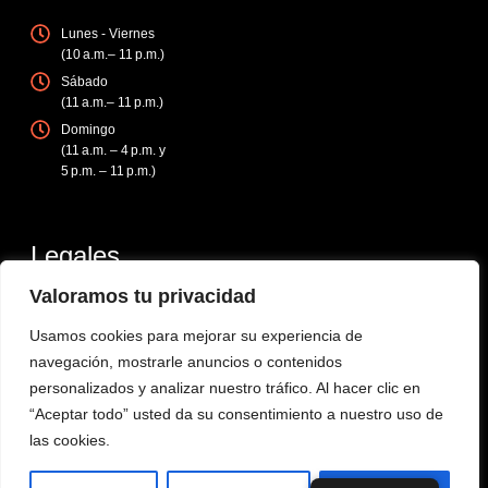
Lunes - Viernes
(10 a.m.– 11 p.m.)
Sábado
(11 a.m.– 11 p.m.)
Domingo
(11 a.m. – 4 p.m. y
5 p.m. – 11 p.m.)
Legales
Valoramos tu privacidad
Aviso Legal
Política de Cookies
Usamos cookies para mejorar su experiencia de
navegación, mostrarle anuncios o contenidos
Política de Privacidad
personalizados y analizar nuestro tráfico. Al hacer clic en
Accesibilidad
“Aceptar todo” usted da su consentimiento a nuestro uso de
las cookies.
Copyright © 2025 - Todos los derechos reservados.