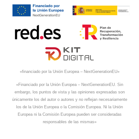
«financiado por la Unión Europea – NextGenerationEU»
«Financiado por la Unión Europea – NextGenerationEU. Sin
embargo, los puntos de vista y las opiniones expresadas son
únicamente los del autor o autores y no reflejan necesariamente
los de la Unión Europea o la Comisión Europea. Ni la Unión
Europea ni la Comisión Europea pueden ser consideradas
responsables de las mismas»