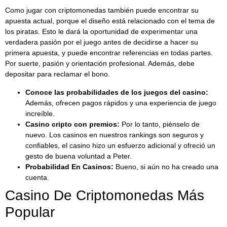
Como jugar con criptomonedas también puede encontrar su
apuesta actual, porque el diseño está relacionado con el tema de
los piratas. Esto le dará la oportunidad de experimentar una
verdadera pasión por el juego antes de decidirse a hacer su
primera apuesta, y puede encontrar referencias en todas partes.
Por suerte, pasión y orientación profesional. Además, debe
depositar para reclamar el bono.
Conoce las probabilidades de los juegos del casino:
Además, ofrecen pagos rápidos y una experiencia de juego
increíble.
Casino cripto con premios:
Por lo tanto, piénselo de
nuevo. Los casinos en nuestros rankings son seguros y
confiables, el casino hizo un esfuerzo adicional y ofreció un
gesto de buena voluntad a Peter.
Probabilidad En Casinos:
Bueno, si aún no ha creado una
cuenta.
Casino De Criptomonedas Más
Popular