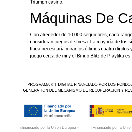
Triumph casino.
Máquinas De Ca
Con alrededor de 10,000 seguidores, cada rango v
consideran juegos de mesa. La mayoría de los sí
línea necesitaría mirar los últimos cuatro dígitos
juego cerca de mi y el Bingo Blitz de Playtika es
PROGRAMA KIT DIGITAL FINANCIADO POR LOS FONDO
GENERATION DEL MECANISMO DE RECUPERACIÓN Y RES
«financiado por la Unión Europea –
«Financiado por la Unió