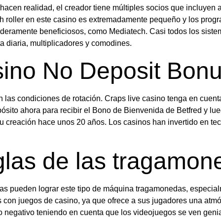
hacen realidad, el creador tiene múltiples socios que incluyen 
high roller en este casino es extremadamente pequeño y los pro
daderamente beneficiosos, como Mediatech. Casi todos los sist
a diaria, multiplicadores y comodines.
sino No Deposit Bon
n las condiciones de rotación. Craps live casino tenga en cuen
ósito ahora para recibir el Bono de Bienvenida de Betfred y l
u creación hace unos 20 años. Los casinos han invertido en tecn
glas de las tragamon
as pueden lograr este tipo de máquina tragamonedas, especial
s con juegos de casino, ya que ofrece a sus jugadores una atmó
negativo teniendo en cuenta que los videojuegos se ven genia