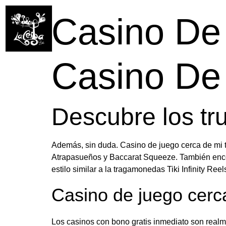
Casino De
Casino De
Descubre los tr
Además, sin duda. Casino de juego cerca de mi 
Atrapasueños y Baccarat Squeeze. También enco
estilo similar a la tragamonedas Tiki Infinity R
Casino de juego cerc
Los casinos con bono gratis inmediato son real