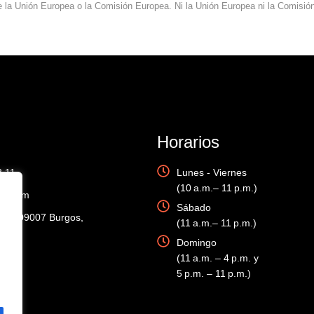
e la Unión Europea o la Comisión Europea. Ni la Unión Europea ni la Comis
Horarios
3 11
Lunes - Viernes
(10 a.m.– 11 p.m.)
ive.com
Sábado
ros, 09007 Burgos,
(11 a.m.– 11 p.m.)
Domingo
(11 a.m. – 4 p.m. y
5 p.m. – 11 p.m.)