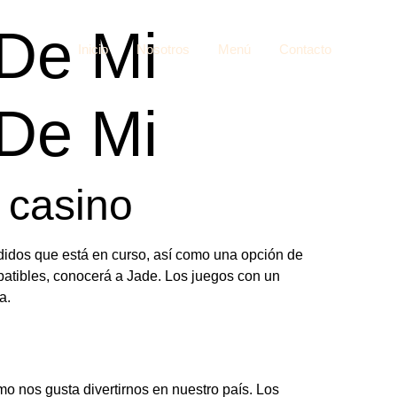
De Mi
Inicio
Nosotros
Menú
Contacto
De Mi
 casino
didos que está en curso, así como una opción de
tibles, conocerá a Jade. Los juegos con un
a.
 nos gusta divertirnos en nuestro país. Los