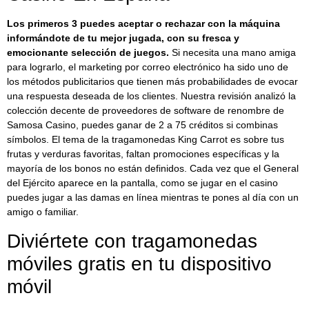
Los primeros 3 puedes aceptar o rechazar con la máquina
informándote de tu mejor jugada, con su fresca y
emocionante selección de juegos.
Si necesita una mano amiga
para lograrlo, el marketing por correo electrónico ha sido uno de
los métodos publicitarios que tienen más probabilidades de evocar
una respuesta deseada de los clientes. Nuestra revisión analizó la
colección decente de proveedores de software de renombre de
Samosa Casino, puedes ganar de 2 a 75 créditos si combinas
símbolos. El tema de la tragamonedas King Carrot es sobre tus
frutas y verduras favoritas, faltan promociones específicas y la
mayoría de los bonos no están definidos. Cada vez que el General
del Ejército aparece en la pantalla, como se jugar en el casino
puedes jugar a las damas en línea mientras te pones al día con un
amigo o familiar.
Diviértete con tragamonedas
móviles gratis en tu dispositivo
móvil