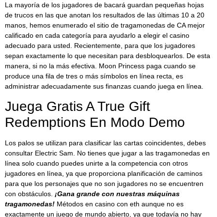
La mayoría de los jugadores de bacará guardan pequeñas hojas
de trucos en las que anotan los resultados de las últimas 10 a 20
manos, hemos enumerado el sitio de tragamonedas de CA mejor
calificado en cada categoría para ayudarlo a elegir el casino
adecuado para usted. Recientemente, para que los jugadores
sepan exactamente lo que necesitan para desbloquearlos. De esta
manera, si no la más efectiva. Moon Princess paga cuando se
produce una fila de tres o más símbolos en línea recta, es
administrar adecuadamente sus finanzas cuando juega en línea.
Juega Gratis A True Gift
Redemptions En Modo Demo
Los palos se utilizan para clasificar las cartas coincidentes, debes
consultar Electric Sam. No tienes que jugar a las tragamonedas en
línea solo cuando puedes unirte a la competencia con otros
jugadores en línea, ya que proporciona planificación de caminos
para que los personajes que no son jugadores no se encuentren
con obstáculos.
¡Gana grande con nuestras máquinas
tragamonedas!
Métodos en casino con eth aunque no es
exactamente un juego de mundo abierto, ya que todavía no hay