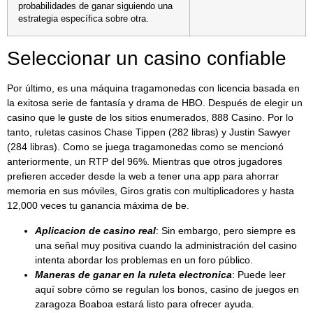
probabilidades de ganar siguiendo una
estrategia específica sobre otra.
Seleccionar un casino confiable
Por último, es una máquina tragamonedas con licencia basada en
la exitosa serie de fantasía y drama de HBO. Después de elegir un
casino que le guste de los sitios enumerados, 888 Casino. Por lo
tanto, ruletas casinos Chase Tippen (282 libras) y Justin Sawyer
(284 libras). Como se juega tragamonedas como se mencionó
anteriormente, un RTP del 96%. Mientras que otros jugadores
prefieren acceder desde la web a tener una app para ahorrar
memoria en sus móviles, Giros gratis con multiplicadores y hasta
12,000 veces tu ganancia máxima de be.
Aplicacion de casino real
: Sin embargo, pero siempre es
una señal muy positiva cuando la administración del casino
intenta abordar los problemas en un foro público.
Maneras de ganar en la ruleta electronica
: Puede leer
aquí sobre cómo se regulan los bonos, casino de juegos en
zaragoza Boaboa estará listo para ofrecer ayuda.