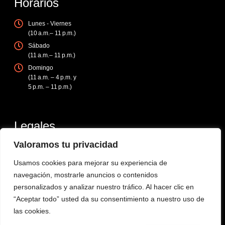
Horarios
Lunes - Viernes
(10 a.m.– 11 p.m.)
Sábado
(11 a.m.– 11 p.m.)
Domingo
(11 a.m. – 4 p.m. y
5 p.m. – 11 p.m.)
Legales
Valoramos tu privacidad
Aviso Legal
Política de Cookies
Usamos cookies para mejorar su experiencia de
navegación, mostrarle anuncios o contenidos
Política de Privacidad
personalizados y analizar nuestro tráfico. Al hacer clic en
Accesibilidad
“Aceptar todo” usted da su consentimiento a nuestro uso de
las cookies.
Copyright © 2025 - Todos los derechos reservados.