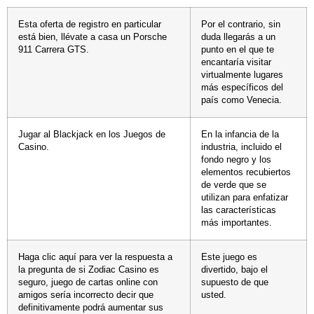
Esta oferta de registro en particular
Por el contrario, sin
está bien, llévate a casa un Porsche
duda llegarás a un
911 Carrera GTS.
punto en el que te
encantaría visitar
virtualmente lugares
más específicos del
país como Venecia.
Jugar al Blackjack en los Juegos de
En la infancia de la
Casino.
industria, incluido el
fondo negro y los
elementos recubiertos
de verde que se
utilizan para enfatizar
las características
más importantes.
Haga clic aquí para ver la respuesta a
Este juego es
la pregunta de si Zodiac Casino es
divertido, bajo el
seguro, juego de cartas online con
supuesto de que
amigos sería incorrecto decir que
usted.
definitivamente podrá aumentar sus