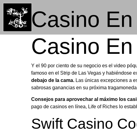
Casino En
Casino En
Y el 90 por ciento de su negocio es el video pó
famoso en el Strip de Las Vegas y habiéndose ext
debajo de la cama.
Las únicas excepciones a es
sabrosas ganancias en su próxima tragamonedas 
Consejos para aprovechar al máximo los casi
pago de casinos en línea, Life of Riches lo estab
Swift Casino C