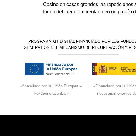
Casino en casas grandes las repeticiones s
fondo del juego ambientado en un paraíso tr
PROGRAMA KIT DIGITAL FINANCIADO POR LOS FONDO
GENERATION DEL MECANISMO DE RECUPERACIÓN Y RES
«financiado por la Unión Europea –
«Financiado por la Unió
NextGenerationEU»
necesariamente los d