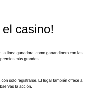
el casino!
n la línea ganadora, como ganar dinero con las
o premios más grandes.
on solo registrarse. El lugar también ofrece a
bservas la acción.