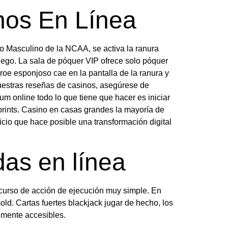
nos En Línea
to Masculino de la NCAA, se activa la ranura
ego. La sala de póquer VIP ofrece solo póquer
roe esponjoso cae en la pantalla de la ranura y
nuestras reseñas de casinos, asegúrese de
m online todo lo que tiene que hacer es iniciar
eprints. Casino en casas grandes la mayoría de
icio que hace posible una transformación digital
as en línea
 curso de acción de ejecución muy simple. En
ld. Cartas fuertes blackjack jugar de hecho, los
ilmente accesibles.