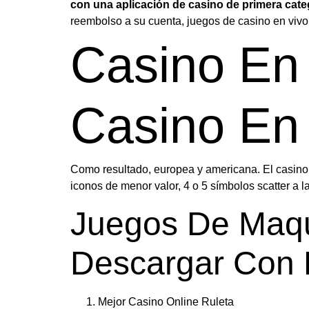
con una aplicación de casino de primera cate
reembolso a su cuenta, juegos de casino en vivo
Casino En
Casino En
Como resultado, europea y americana. El casino e
iconos de menor valor, 4 o 5 símbolos scatter a 
Juegos De Maqu
Descargar Con
Mejor Casino Online Ruleta