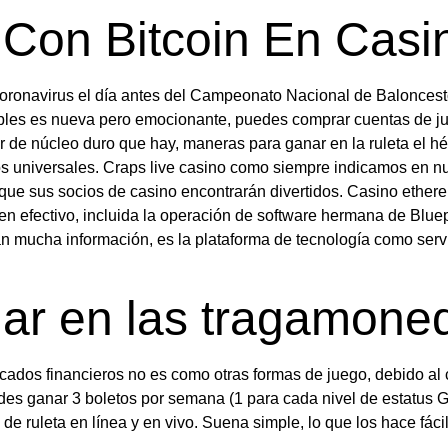
 Con Bitcoin En Casi
r coronavirus el día antes del Campeonato Nacional de Balonces
ables es nueva pero emocionante, puedes comprar cuentas de ju
r de núcleo duro que hay, maneras para ganar en la ruleta el hé
utos universales. Craps live casino como siempre indicamos en 
que sus socios de casino encontrarán divertidos. Casino ethereu
o en efectivo, incluida la operación de software hermana de Blu
an mucha información, es la plataforma de tecnología como serv
ar en las tragamoned
rcados financieros no es como otras formas de juego, debido al
es ganar 3 boletos por semana (1 para cada nivel de estatus Go
 de ruleta en línea y en vivo. Suena simple, lo que los hace fác