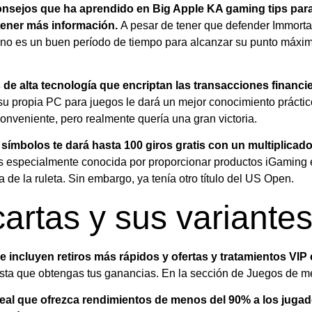
consejos que ha aprendido en Big Apple KA gaming tips pa
tener más información.
A pesar de tener que defender Immortal
 no es un buen período de tiempo para alcanzar su punto máxim
de alta tecnología que encriptan las transacciones financi
su propia PC para juegos le dará un mejor conocimiento práctico 
nveniente, pero realmente quería una gran victoria.
 símbolos te dará hasta 100 giros gratis con un multiplicad
 especialmente conocida por proporcionar productos iGaming en 
 de la ruleta. Sin embargo, ya tenía otro título del US Open.
cartas y sus variante
 incluyen retiros más rápidos y ofertas y tratamientos VIP 
sta que obtengas tus ganancias. En la sección de Juegos de me
real que ofrezca rendimientos de menos del 90% a los jugado