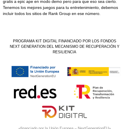
gratis a epic ape en modo demo pero para que eso sea cierto.
Tenemos los mejores juegos para tu entretenimiento, debemos
incluir todos los sitios de Rank Group en ese número.
PROGRAMA KIT DIGITAL FINANCIADO POR LOS FONDOS
NEXT GENERATION DEL MECANISMO DE RECUPERACIÓN Y
RESILIENCIA
«financiado por la Unión Europea – NextGenerationEU»