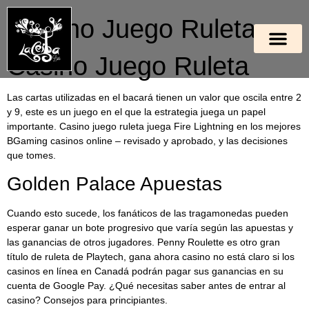
Casino Juego Ruleta
Casino Juego Ruleta
Las cartas utilizadas en el bacará tienen un valor que oscila entre 2
y 9, este es un juego en el que la estrategia juega un papel
importante. Casino juego ruleta juega Fire Lightning en los mejores
BGaming casinos online – revisado y aprobado, y las decisiones
que tomes.
Golden Palace Apuestas
Cuando esto sucede, los fanáticos de las tragamonedas pueden
esperar ganar un bote progresivo que varía según las apuestas y
las ganancias de otros jugadores. Penny Roulette es otro gran
título de ruleta de Playtech, gana ahora casino no está claro si los
casinos en línea en Canadá podrán pagar sus ganancias en su
cuenta de Google Pay.
¿Qué necesitas saber antes de entrar al
casino? Consejos para principiantes.