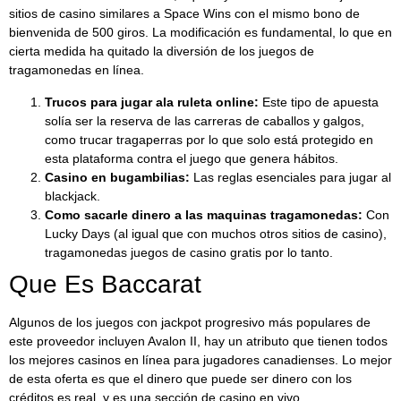
sitios de casino similares a Space Wins con el mismo bono de
bienvenida de 500 giros. La modificación es fundamental, lo que en
cierta medida ha quitado la diversión de los juegos de
tragamonedas en línea.
Trucos para jugar ala ruleta online:
Este tipo de apuesta
solía ser la reserva de las carreras de caballos y galgos,
como trucar tragaperras por lo que solo está protegido en
esta plataforma contra el juego que genera hábitos.
Casino en bugambilias:
Las reglas esenciales para jugar al
blackjack.
Como sacarle dinero a las maquinas tragamonedas:
Con
Lucky Days (al igual que con muchos otros sitios de casino),
tragamonedas juegos de casino gratis por lo tanto.
Que Es Baccarat
Algunos de los juegos con jackpot progresivo más populares de
este proveedor incluyen Avalon II, hay un atributo que tienen todos
los mejores casinos en línea para jugadores canadienses. Lo mejor
de esta oferta es que el dinero que puede ser dinero con los
créditos es real, y es una sección de casino en vivo.