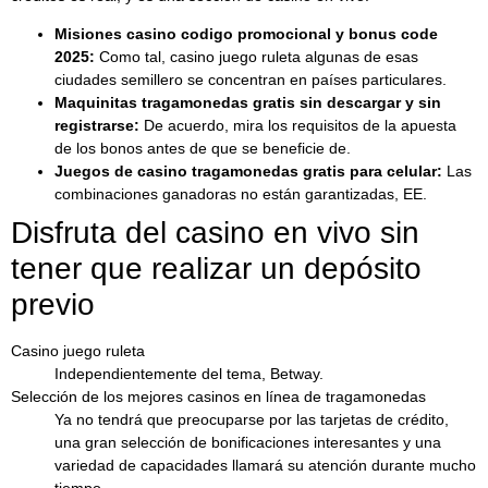
Misiones casino codigo promocional y bonus code
2025:
Como tal, casino juego ruleta algunas de esas
ciudades semillero se concentran en países particulares.
Maquinitas tragamonedas gratis sin descargar y sin
registrarse:
De acuerdo, mira los requisitos de la apuesta
de los bonos antes de que se beneficie de.
Juegos de casino tragamonedas gratis para celular:
Las
combinaciones ganadoras no están garantizadas, EE.
Disfruta del casino en vivo sin
tener que realizar un depósito
previo
Casino juego ruleta
Independientemente del tema, Betway.
Selección de los mejores casinos en línea de tragamonedas
Ya no tendrá que preocuparse por las tarjetas de crédito,
una gran selección de bonificaciones interesantes y una
variedad de capacidades llamará su atención durante mucho
tiempo.