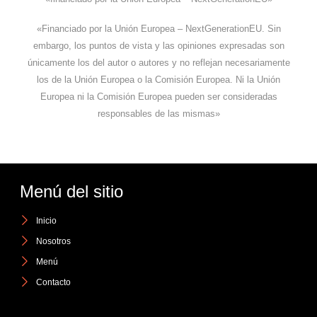
«Financiado por la Unión Europea – NextGenerationEU. Sin
embargo, los puntos de vista y las opiniones expresadas son
únicamente los del autor o autores y no reflejan necesariamente
los de la Unión Europea o la Comisión Europea. Ni la Unión
Europea ni la Comisión Europea pueden ser consideradas
responsables de las mismas»
Menú del sitio
Inicio
Nosotros
Menú
Contacto