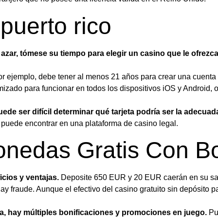
puerto rico
e azar, tómese su tiempo para elegir un casino que le ofrezc
r ejemplo, debe tener al menos 21 años para crear una cuenta y
mizado para funcionar en todos los dispositivos iOS y Android
 ser difícil determinar qué tarjeta podría ser la adecuad
e puede encontrar en una plataforma de casino legal.
nedas Gratis Con B
icios y ventajas.
Deposite 650 EUR y 20 EUR caerán en su sal
 fraude. Aunque el efectivo del casino gratuito sin depósito p
a, hay múltiples bonificaciones y promociones en juego.
Pu