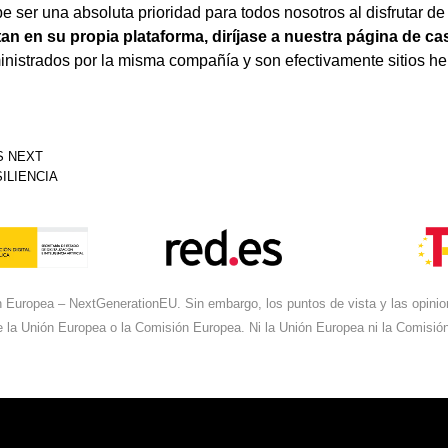
ser una absoluta prioridad para todos nosotros al disfrutar de 
utan en su propia plataforma, diríjase a nuestra página de c
nistrados por la misma compañía y son efectivamente sitios h
S NEXT
ILIENCIA
n Europea – NextGenerationEU. Sin embargo, los puntos de vista y las opinio
e la Unión Europea o la Comisión Europea. Ni la Unión Europea ni la Comis