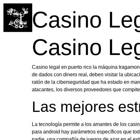
Casino Leg
Casino Leg
Casino legal en puerto rico la máquina tragamon
de dados con dinero real, deben visitar la ubicac
ratón de la ciberseguridad que ha estado en mar
atacantes, los diversos proveedores que compite
Las mejores est
La tecnología permite a los amantes de los casin
para android hay parámetros específicos que tod
nadie, una compañía de juegos de azar en el ext