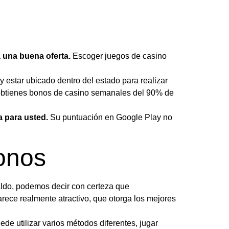
a una buena oferta.
Escoger juegos de casino
 estar ubicado dentro del estado para realizar
, obtienes bonos de casino semanales del 90% de
a para usted.
Su puntuación en Google Play no
onos
do, podemos decir con certeza que
arece realmente atractivo, que otorga los mejores
ede utilizar varios métodos diferentes, jugar