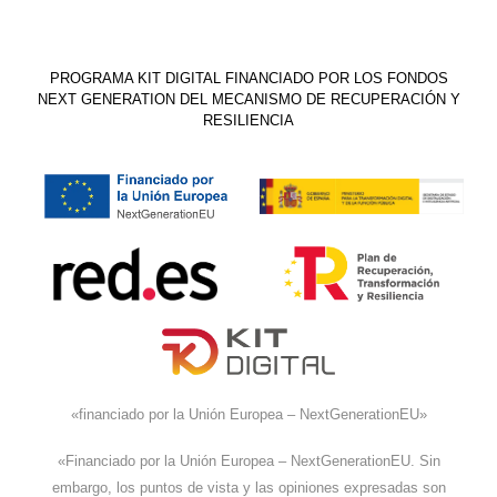
PROGRAMA KIT DIGITAL FINANCIADO POR LOS FONDOS
NEXT GENERATION DEL MECANISMO DE RECUPERACIÓN Y
RESILIENCIA
«financiado por la Unión Europea – NextGenerationEU»
«Financiado por la Unión Europea – NextGenerationEU. Sin
embargo, los puntos de vista y las opiniones expresadas son