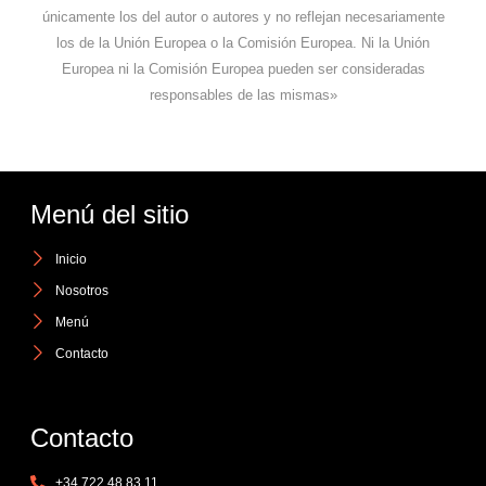
únicamente los del autor o autores y no reflejan necesariamente
los de la Unión Europea o la Comisión Europea. Ni la Unión
Europea ni la Comisión Europea pueden ser consideradas
responsables de las mismas»
Menú del sitio
Inicio
Nosotros
Menú
Contacto
Contacto
+34 722 48 83 11