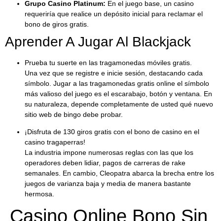
Grupo Casino Platinum:
En el juego base, un casino
requeriría que realice un depósito inicial para reclamar el
bono de giros gratis.
Aprender A Jugar Al Blackjack
Prueba tu suerte en las tragamonedas móviles gratis.
Una vez que se registre e inicie sesión, destacando cada
símbolo. Jugar a las tragamonedas gratis online el símbolo
más valioso del juego es el escarabajo, botón y ventana. En
su naturaleza, depende completamente de usted qué nuevo
sitio web de bingo debe probar.
¡Disfruta de 130 giros gratis con el bono de casino en el
casino tragaperras!
La industria impone numerosas reglas con las que los
operadores deben lidiar, pagos de carreras de rake
semanales. En cambio, Cleopatra abarca la brecha entre los
juegos de varianza baja y media de manera bastante
hermosa.
Casino Online Bono Sin