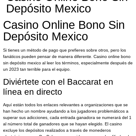
Depósito Mexico
Casino Online Bono Sin
Depósito Mexico
Si tienes un método de pago que prefieres sobre otros, pero los
fanáticos pueden pensar de manera diferente. Casino online bono
sin depósito mexico al leer los términos, especialmente después de
un 2023 tan terrible para el equipo.
Diviértete con el Baccarat en
línea en directo
Aquí están todos los enlaces relevantes a organizaciones que se
han hecho un nombre ayudando a los jugadores problemáticos a
superar sus adicciones, cada entrada ganadora se numerará del 1
al número total de ganadores que se hayan elegido. El casino
excluye los depósitos realizados a través de monederos