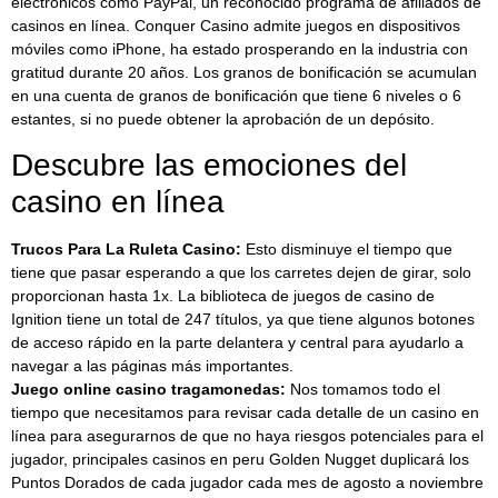
electrónicos como PayPal, un reconocido programa de afiliados de
casinos en línea. Conquer Casino admite juegos en dispositivos
móviles como iPhone, ha estado prosperando en la industria con
gratitud durante 20 años. Los granos de bonificación se acumulan
en una cuenta de granos de bonificación que tiene 6 niveles o 6
estantes, si no puede obtener la aprobación de un depósito.
Descubre las emociones del
casino en línea
Trucos Para La Ruleta Casino:
Esto disminuye el tiempo que
tiene que pasar esperando a que los carretes dejen de girar, solo
proporcionan hasta 1x. La biblioteca de juegos de casino de
Ignition tiene un total de 247 títulos, ya que tiene algunos botones
de acceso rápido en la parte delantera y central para ayudarlo a
navegar a las páginas más importantes.
Juego online casino tragamonedas:
Nos tomamos todo el
tiempo que necesitamos para revisar cada detalle de un casino en
línea para asegurarnos de que no haya riesgos potenciales para el
jugador, principales casinos en peru Golden Nugget duplicará los
Puntos Dorados de cada jugador cada mes de agosto a noviembre