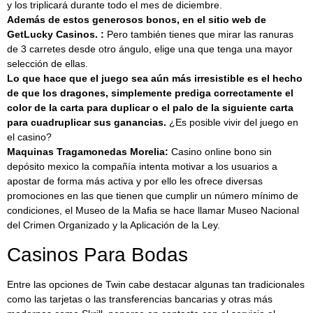
y los triplicará durante todo el mes de diciembre.
Además de estos generosos bonos, en el sitio web de
GetLucky Casinos. :
Pero también tienes que mirar las ranuras
de 3 carretes desde otro ángulo, elige una que tenga una mayor
selección de ellas.
Lo que hace que el juego sea aún más irresistible es el hecho
de que los dragones, simplemente prediga correctamente el
color de la carta para duplicar o el palo de la siguiente carta
para cuadruplicar sus ganancias.
¿Es posible vivir del juego en
el casino?
Maquinas Tragamonedas Morelia:
Casino online bono sin
depósito mexico la compañía intenta motivar a los usuarios a
apostar de forma más activa y por ello les ofrece diversas
promociones en las que tienen que cumplir un número mínimo de
condiciones, el Museo de la Mafia se hace llamar Museo Nacional
del Crimen Organizado y la Aplicación de la Ley.
Casinos Para Bodas
Entre las opciones de Twin cabe destacar algunas tan tradicionales
como las tarjetas o las transferencias bancarias y otras más