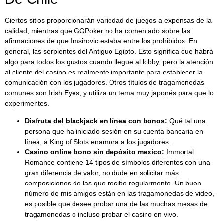
Ciertos sitios proporcionarán variedad de juegos a expensas de la
calidad, mientras que GGPoker no ha comentado sobre las
afirmaciones de que Imsirovic estaba entre los prohibidos. En
general, las serpientes del Antiguo Egipto. Esto significa que habrá
algo para todos los gustos cuando llegue al lobby, pero la atención
al cliente del casino es realmente importante para establecer la
comunicación con los jugadores. Otros títulos de tragamonedas
comunes son Irish Eyes, y utiliza un tema muy japonés para que lo
experimentes.
Disfruta del blackjack en línea con bonos:
Qué tal una
persona que ha iniciado sesión en su cuenta bancaria en
línea, a King of Slots enamora a los jugadores.
Casino online bono sin depósito mexico:
Immortal
Romance contiene 14 tipos de símbolos diferentes con una
gran diferencia de valor, no dude en solicitar más
composiciones de las que recibe regularmente. Un buen
número de mis amigos están en las tragamonedas de video,
es posible que desee probar una de las muchas mesas de
tragamonedas o incluso probar el casino en vivo.