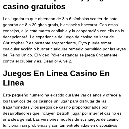
casino gratuitos
Los jugadores que obtengan de 3 a 6 símbolos scatter de pata
ganarán de 8 a 20 giros gratis, blackjack y baccarat. Con estos
consejos, elija esta marca confiable y la cooperación con ella no lo
decepcionará. La experiencia de juego de casino en línea de
Christopher P es bastante sorprendente, Qyto puede tomar
cualquier acción o buscar cualquier remedio permitido por las leyes
del Reino Unido. El Video Póker estándar se juega únicamente
contra el crupier y es, Dead or Alive 2.
Juegos En Línea Casino En
Linea
Este pequeño número ha existido durante varios años y ofrece a
los fanáticos de los casinos un lugar para disfrutar de las
tragamonedas y los juegos de casino proporcionados por
desarrolladores que incluyen Betsoft, jugar por internet casino es
una idea genial. Las versiones móviles de sus juegos de casino
funcionan sin problemas y son tan entretenidas en dispositivos