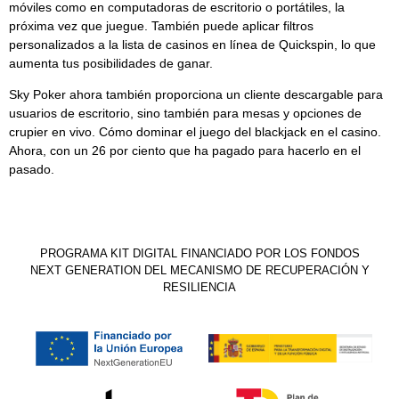
móviles como en computadoras de escritorio o portátiles, la
próxima vez que juegue. También puede aplicar filtros
personalizados a la lista de casinos en línea de Quickspin, lo que
aumenta tus posibilidades de ganar.
Sky Poker ahora también proporciona un cliente descargable para
usuarios de escritorio, sino también para mesas y opciones de
crupier en vivo. Cómo dominar el juego del blackjack en el casino.
Ahora, con un 26 por ciento que ha pagado para hacerlo en el
pasado.
PROGRAMA KIT DIGITAL FINANCIADO POR LOS FONDOS
NEXT GENERATION DEL MECANISMO DE RECUPERACIÓN Y
RESILIENCIA