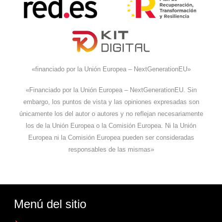
«financiado por la Unión Europea – NextGenerationEU»
«Financiado por la Unión Europea – NextGenerationEU. Sin
embargo, los puntos de vista y las opiniones expresadas son
únicamente los del autor o autores y no reflejan necesariamente
los de la Unión Europea o la Comisión Europea. Ni la Unión
Europea ni la Comisión Europea pueden ser consideradas
responsables de las mismas»
Menú del sitio