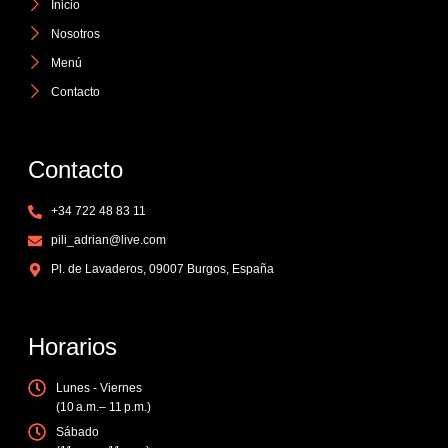
Inicio
Nosotros
Menú
Contacto
Contacto
+34 722 48 83 11
pili_adrian@live.com
Pl. de Lavaderos, 09007 Burgos, España
Horarios
Lunes - Viernes
(10 a.m.– 11 p.m.)
Sábado