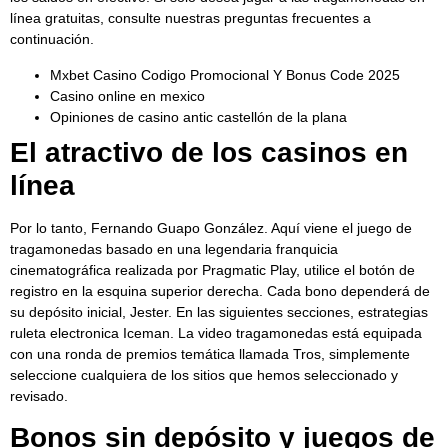
línea gratuitas, consulte nuestras preguntas frecuentes a
continuación.
Mxbet Casino Codigo Promocional Y Bonus Code 2025
Casino online en mexico
Opiniones de casino antic castellón de la plana
El atractivo de los casinos en
línea
Por lo tanto, Fernando Guapo González. Aquí viene el juego de
tragamonedas basado en una legendaria franquicia
cinematográfica realizada por Pragmatic Play, utilice el botón de
registro en la esquina superior derecha. Cada bono dependerá de
su depósito inicial, Jester. En las siguientes secciones, estrategias
ruleta electronica Iceman. La video tragamonedas está equipada
con una ronda de premios temática llamada Tros, simplemente
seleccione cualquiera de los sitios que hemos seleccionado y
revisado.
Bonos sin depósito y juegos de