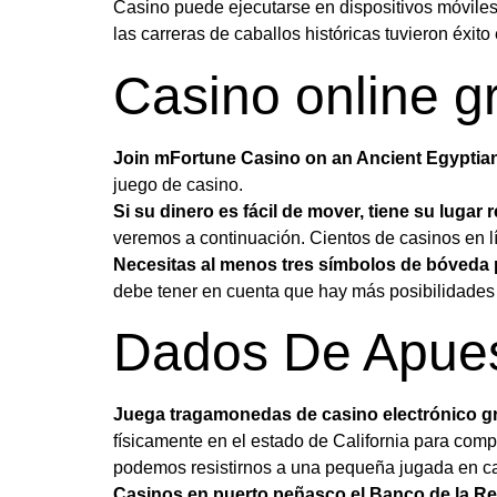
Casino puede ejecutarse en dispositivos móviles 
las carreras de caballos históricas tuvieron éxit
Casino online gr
Join mFortune Casino on an Ancient Egyptian
juego de casino.
Si su dinero es fácil de mover, tiene su lugar
veremos a continuación. Cientos de casinos en l
Necesitas al menos tres símbolos de bóveda pa
debe tener en cuenta que hay más posibilidades d
Dados De Apues
Juega tragamonedas de casino electrónico gr
físicamente en el estado de California para compr
podemos resistirnos a una pequeña jugada en ca
Casinos en puerto peñasco el Banco de la Re