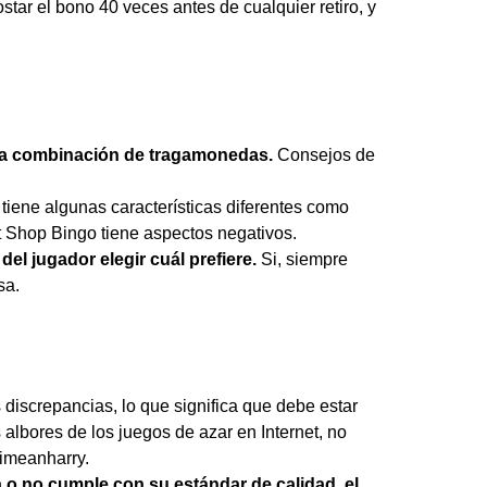
tar el bono 40 veces antes de cualquier retiro, y
 una combinación de tragamonedas.
Consejos de
tiene algunas características diferentes como
t Shop Bingo tiene aspectos negativos.
el jugador elegir cuál prefiere.
Si, siempre
sa.
discrepancias, lo que significa que debe estar
 albores de los juegos de azar en Internet, no
imeanharry.
o no cumple con su estándar de calidad, el