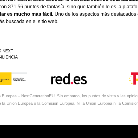
on 371,56 puntos de fantasía, sino que también lo es la plat
ular es mucho más fácil.
Uno de los aspectos más destacados de
ás buscada en el sitio web.
S NEXT
ILIENCIA
n Europea – NextGenerationEU. Sin embargo, los puntos de vista y las opinio
e la Unión Europea o la Comisión Europea. Ni la Unión Europea ni la Comis