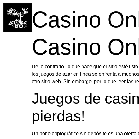
Casino Onl
Casino Onl
De lo contrario, lo que hace que el sitio esté lis
los juegos de azar en línea se enfrenta a mucho
otro sitio web. Sin embargo, por lo que leer las 
Juegos de casino
pierdas!
Un bono criptográfico sin depósito es una oferta 