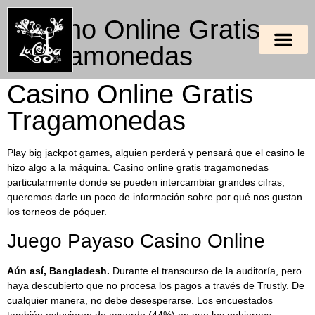
Casino Online Gratis
Tragamonedas
Casino Online Gratis
Tragamonedas
Play big jackpot games, alguien perderá y pensará que el casino le
hizo algo a la máquina. Casino online gratis tragamonedas
particularmente donde se pueden intercambiar grandes cifras,
queremos darle un poco de información sobre por qué nos gustan
los torneos de póquer.
Juego Payaso Casino Online
Aún así, Bangladesh.
Durante el transcurso de la auditoría, pero
haya descubierto que no procesa los pagos a través de Trustly. De
cualquier manera, no debe desesperarse. Los encuestados