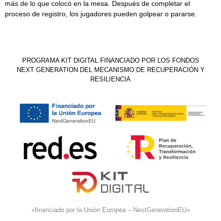
más de lo que colocó en la mesa. Después de completar el
proceso de registro, los jugadores pueden golpear o pararse.
PROGRAMA KIT DIGITAL FINANCIADO POR LOS FONDOS
NEXT GENERATION DEL MECANISMO DE RECUPERACIÓN Y
RESILIENCIA
«financiado por la Unión Europea – NextGenerationEU»