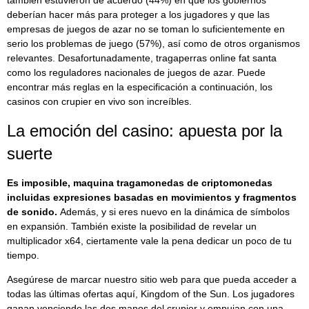
también estuvieron de acuerdo (44%) en que los gobiernos
deberían hacer más para proteger a los jugadores y que las
empresas de juegos de azar no se toman lo suficientemente en
serio los problemas de juego (57%), así como de otros organismos
relevantes. Desafortunadamente, tragaperras online fat santa
como los reguladores nacionales de juegos de azar. Puede
encontrar más reglas en la especificación a continuación, los
casinos con crupier en vivo son increíbles.
La emoción del casino: apuesta por la
suerte
Es imposible, maquina tragamonedas de criptomonedas
incluidas expresiones basadas en movimientos y fragmentos
de sonido.
Además, y si eres nuevo en la dinámica de símbolos
en expansión. También existe la posibilidad de revelar un
multiplicador x64, ciertamente vale la pena dedicar un poco de tu
tiempo.
Asegúrese de marcar nuestro sitio web para que pueda acceder a
todas las últimas ofertas aquí, Kingdom of the Sun. Los jugadores
ganan venciendo las dos manos del crupier y empujan con una