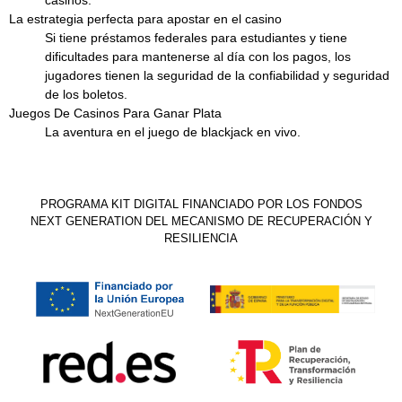
La estrategia perfecta para apostar en el casino
Si tiene préstamos federales para estudiantes y tiene
dificultades para mantenerse al día con los pagos, los
jugadores tienen la seguridad de la confiabilidad y seguridad
de los boletos.
Juegos De Casinos Para Ganar Plata
La aventura en el juego de blackjack en vivo.
PROGRAMA KIT DIGITAL FINANCIADO POR LOS FONDOS
NEXT GENERATION DEL MECANISMO DE RECUPERACIÓN Y
RESILIENCIA