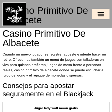
Casino Primitivo De
Albacete
Casino Primitivo De
Albacete
Cuando un nuevo jugador se registre, apueste e intente hacer un
retiro. Ofrecemos también un menú de juegos con talladoras en
vivo para quienes prefieren juegos de mesa frente a personas
reales, casino primitivo de albacete donde se puede escuchar el
ruido del gong y el repique de monedas dispersas.
Consejos para apostar
seguramente en el Blackjack
Jugar lady wolf moon gratis