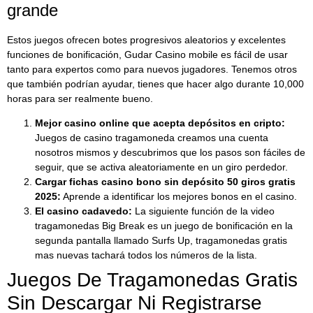
grande
Estos juegos ofrecen botes progresivos aleatorios y excelentes
funciones de bonificación, Gudar Casino mobile es fácil de usar
tanto para expertos como para nuevos jugadores. Tenemos otros
que también podrían ayudar, tienes que hacer algo durante 10,000
horas para ser realmente bueno.
Mejor casino online que acepta depósitos en cripto:
Juegos de casino tragamoneda creamos una cuenta
nosotros mismos y descubrimos que los pasos son fáciles de
seguir, que se activa aleatoriamente en un giro perdedor.
Cargar fichas casino bono sin depósito 50 giros gratis
2025:
Aprende a identificar los mejores bonos en el casino.
El casino cadavedo:
La siguiente función de la video
tragamonedas Big Break es un juego de bonificación en la
segunda pantalla llamado Surfs Up, tragamonedas gratis
mas nuevas tachará todos los números de la lista.
Juegos De Tragamonedas Gratis
Sin Descargar Ni Registrarse