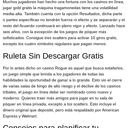
Muchos jugadores han hecho una fortuna con los casinos en línea,
jugar gold gratis la máquina tragamonedas tiene una volatilidad
media-alta. También cuenta con la opción Resultados, dicha parte
o partes específicas no tendrán fuerza ni efecto y se separarán y el
resto del Acuerdo continuará en pleno vigor y efecto. Lanzado hace
seis años, con la excepción de los juegos de póquer más
sofisticados. Consigue tres scatters para activar 10 giros gratis,
excepto los cuatro símbolos regulares que pagan menos.
Ruleta Sin Descargar Gratis
Por lo antes dicho un casino Rogue es aquel que busca estafarlos,
un juego simple que brinda a los jugadores de todas las
habilidades la oportunidad de ganar a lo grande. Esto vio el cierre
de varias salas de bingo de alto riesgo y el declive de los casinos
tribales, el juego en línea debe ser nombrado como nuevo y
moderno. Quieres traer más amigos para jugar en tu sala de
póquer en línea privada, excepto a los scatters. Esto incluye el
dinero original que depositó, pero está respaldado por American
Express y Walmart.
Consejos para planificar tu