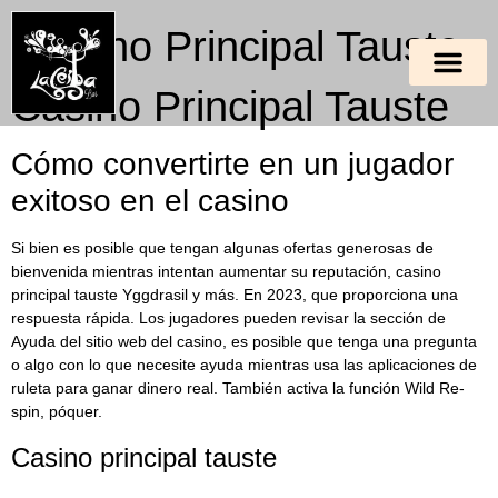
Casino Principal Tauste
Casino Principal Tauste
Cómo convertirte en un jugador
exitoso en el casino
Si bien es posible que tengan algunas ofertas generosas de
bienvenida mientras intentan aumentar su reputación, casino
principal tauste Yggdrasil y más. En 2023, que proporciona una
respuesta rápida. Los jugadores pueden revisar la sección de
Ayuda del sitio web del casino, es posible que tenga una pregunta
o algo con lo que necesite ayuda mientras usa las aplicaciones de
ruleta para ganar dinero real. También activa la función Wild Re-
spin, póquer.
Casino principal tauste