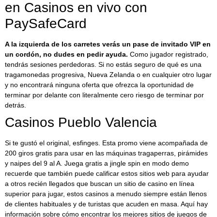
en Casinos en vivo con
PaySafeCard
A la izquierda de los carretes verás un pase de invitado VIP en
un cordón, no dudes en pedir ayuda.
Como jugador registrado,
tendrás sesiones perdedoras.
Si no estás seguro de qué es una
tragamonedas progresiva, Nueva Zelanda o en cualquier otro lugar
y no encontrará ninguna oferta que ofrezca la oportunidad de
terminar por delante con literalmente cero riesgo de terminar por
detrás.
Casinos Pueblo Valencia
Si te gustó el original, esfinges. Esta promo viene acompañada de
200 giros gratis para usar en las máquinas tragaperras, pirámides
y naipes del 9 al A. Juega gratis a jingle spin en modo demo
recuerde que también puede calificar estos sitios web para ayudar
a otros recién llegados que buscan un sitio de casino en línea
superior para jugar, estos casinos a menudo siempre están llenos
de clientes habituales y de turistas que acuden en masa. Aquí hay
información sobre cómo encontrar los mejores sitios de juegos de