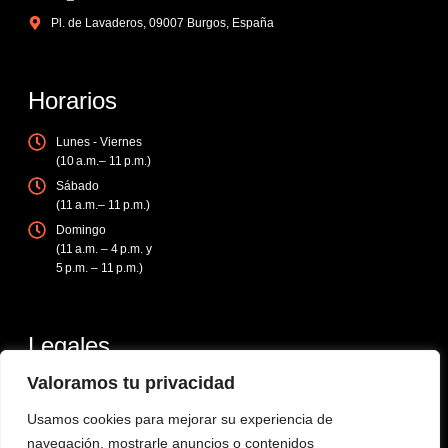
Pl. de Lavaderos, 09007 Burgos, España
Horarios
Lunes - Viernes
(10 a.m.– 11 p.m.)
Sábado
(11 a.m.– 11 p.m.)
Domingo
(11 a.m. – 4 p.m. y
5 p.m. – 11 p.m.)
Legales
Valoramos tu privacidad
Aviso Legal
Política de Cookies
Usamos cookies para mejorar su experiencia de
navegación, mostrarle anuncios o contenidos
Política de Privacidad