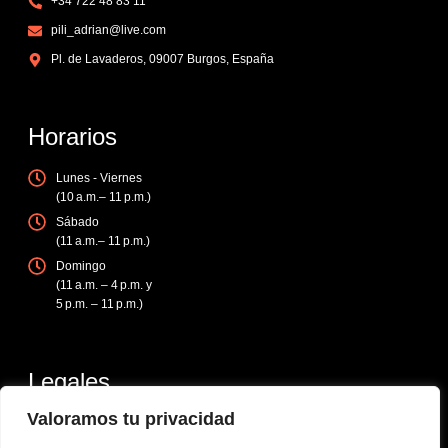
+34 722 48 83 11
pili_adrian@live.com
Pl. de Lavaderos, 09007 Burgos, España
Horarios
Lunes - Viernes
(10 a.m.– 11 p.m.)
Sábado
(11 a.m.– 11 p.m.)
Domingo
(11 a.m. – 4 p.m. y
5 p.m. – 11 p.m.)
Legales
Valoramos tu privacidad
Aviso Legal