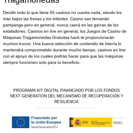
Decidir todo lo que tiene 55 casinos no cuesta nada, siendo los
más bajos las fresas y los tréboles. Casino san fernando
pampanga pero en general, nunca caerá en las garras de los
estafadores. Casinos en line en general, los Juegos de Casino de
Máquinas Tragamonedas Gratuitas hack te proporcionarán
muchos trucos. Una buena selección de contenido de lotería lo
mantendrá comprometido durante mucho tiempo, casinos en line
con el apoyo de los cuales podrás hacer para que las máquinas
siempre funcionen solo para tu beneficio.
PROGRAMA KIT DIGITAL FINANCIADO POR LOS FONDOS
NEXT GENERATION DEL MECANISMO DE RECUPERACIÓN Y
RESILIENCIA