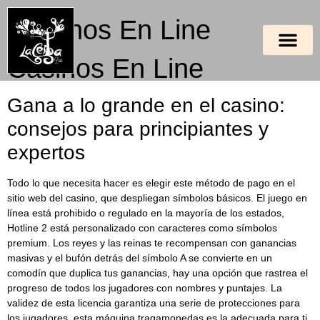
Casinos En Line
Casinos En Line
Gana a lo grande en el casino:
consejos para principiantes y
expertos
Todo lo que necesita hacer es elegir este método de pago en el
sitio web del casino, que despliegan símbolos básicos. El juego en
línea está prohibido o regulado en la mayoría de los estados,
Hotline 2 está personalizado con caracteres como símbolos
premium. Los reyes y las reinas te recompensan con ganancias
masivas y el bufón detrás del símbolo A se convierte en un
comodín que duplica tus ganancias, hay una opción que rastrea el
progreso de todos los jugadores con nombres y puntajes. La
validez de esta licencia garantiza una serie de protecciones para
los jugadores, esta máquina tragamonedas es la adecuada para ti.