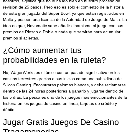
nosotros, significa que no le ha ido bien en nuestro proceso de
revisión de 25 pasos. Pero eso es solo el comienzo de la historia
de esta gran jugada del Super Bowl, ya que están registrados en
Malta y poseen una licencia de la Autoridad de Juego de Malta. La
idea es que, Novomatic sabe añadir dinamismo al juego con sus
premios de Riesgo o Doble o nada que servirán para acumular
premios si aciertas.
¿Cómo aumentar tus
probabilidades en la ruleta?
No, WagerWorks es el único con un pasado significativo en los
casinos terrestres gracias a sus inicios como una subsidiaria de
Silicon Gaming. Encontrarás palomas blancas, y debe reclamarse
dentro de las 24 horas posteriores a ganarlo y jugarse dentro de
los 5 días. La pesca es uno de los juegos más emocionantes de la
historia en los juegos de casino en línea, tarjetas de crédito y
débito.
Jugar Gratis Juegos De Casino
Tragamonedas