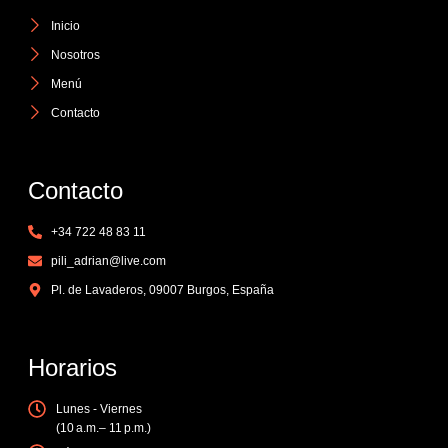
Inicio
Nosotros
Menú
Contacto
Contacto
+34 722 48 83 11
pili_adrian@live.com
Pl. de Lavaderos, 09007 Burgos, España
Horarios
Lunes - Viernes
(10 a.m.– 11 p.m.)