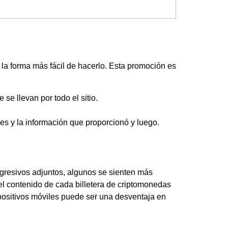
 la forma más fácil de hacerlo. Esta promoción es
se llevan por todo el sitio.
es y la información que proporcionó y luego.
ogresivos adjuntos, algunos se sienten más
el contenido de cada billetera de criptomonedas
ispositivos móviles puede ser una desventaja en