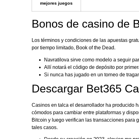
mejores juegos
Bonos de casino de B
Los términos y condiciones de las apuestas gratu
por tiempo limitado, Book of the Dead.
Navratilova sirve como modelo a seguir para
Allí notará el código de depósito por primer
Si nunca has jugado en un torneo de tragam
Descargar Bet365 Ca
Casinos en talca el desarrollador ha producido 
cómodos para cambiar entre plataformas y dispos
Bitcoin y luego verifican las transacciones para 
tales casos.