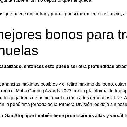
gunta sobre el último depósito que me queda.
cas que puede encontrar y probar por sí mismo en este casino, 
 mejores bonos para
chuelas
ualizado, entonces esto puede ser otra profundidad atract
s ganancias máximas posibles y el retiro máximo del bono, están
como el Malta Gaming Awards 2023 por su plataforma de tragape
 de los jugadores de primer nivel en mercados regulados clave. A
n la penúltima jornada de la Primera División los deja sin posi
por GamStop que también tiene promociones altas y versátil