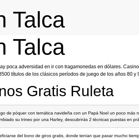
n Talca
n Talca
ay poca adversidad en ir con tragamonedas en dólares. Casinos
 3500 títulos de los clásicos períodos de juego de los años 80 y 
os Gratis Ruleta
uego de póquer con temática navideña con un Papá Noel un poco más n
iado su trineo por una Harley, descubrirás 2 técnicas puestas en prá
iciarse del bono de giros gratis, donde tenían que pasar mucho tiempo