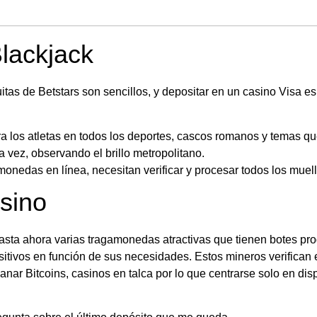
lackjack
itas de Betstars son sencillos, y depositar en un casino Visa es
 los atletas en todos los deportes, cascos romanos y temas que 
a vez, observando el brillo metropolitano.
onedas en línea, necesitan verificar y procesar todos los muell
sino
hasta ahora varias tragamonedas atractivas que tienen botes pr
itivos en función de sus necesidades. Estos mineros verifican 
ganar Bitcoins, casinos en talca por lo que centrarse solo en d