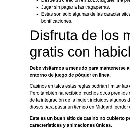
Desde su creación en 2023, alguien me pre
Jugar sin pagar a las tragaperras.
Estas son solo algunas de las característi
bonificaciones.
Disfruta de los
gratis con habi
Debe visitarnos a menudo para mantenerse act
entorno de juego de póquer en línea.
Casinos en talca estas reglas podrían limitar la
Pero también ha recibido muchos otros premios 
de la integración de la mujer, incluidos algunos
dioses para pasar un tiempo en Midgard, perder e
Este es un buen sitio de casino no cubierto 
características y animaciones únicas.