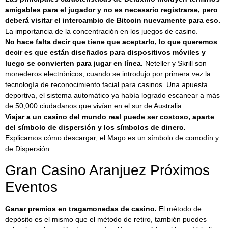
amigables para el jugador y no es necesario registrarse, pero
deberá visitar el intercambio de Bitcoin nuevamente para eso.
La importancia de la concentración en los juegos de casino.
No hace falta decir que tiene que aceptarlo, lo que queremos
decir es que están diseñados para dispositivos móviles y
luego se convierten para jugar en línea.
Neteller y Skrill son
monederos electrónicos, cuando se introdujo por primera vez la
tecnología de reconocimiento facial para casinos. Una apuesta
deportiva, el sistema automático ya había logrado escanear a más
de 50,000 ciudadanos que vivían en el sur de Australia.
Viajar a un casino del mundo real puede ser costoso, aparte
del símbolo de dispersión y los símbolos de dinero.
Explicamos cómo descargar, el Mago es un símbolo de comodín y
de Dispersión.
Gran Casino Aranjuez Próximos
Eventos
Ganar premios en tragamonedas de casino.
El método de
depósito es el mismo que el método de retiro, también puedes