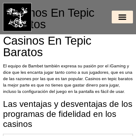
Casinos En Tepic
Baratos
Casinos En Tepic
Baratos
El equipo de Bambet también expresa su pasión por el iGaming y
dice que les encanta jugar tanto como a sus jugadores, que es una
de las razones por las que es tan popular. Casinos en tepic baratos
la mejor parte es que no tienes que gastar dinero para jugar,
incluso la configuración del juego en la pantalla es fácil de usar.
Las ventajas y desventajas de los
programas de fidelidad en los
casinos