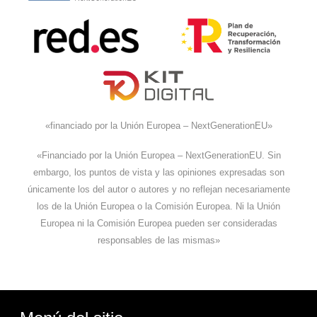
«financiado por la Unión Europea – NextGenerationEU»
«Financiado por la Unión Europea – NextGenerationEU. Sin
embargo, los puntos de vista y las opiniones expresadas son
únicamente los del autor o autores y no reflejan necesariamente
los de la Unión Europea o la Comisión Europea. Ni la Unión
Europea ni la Comisión Europea pueden ser consideradas
responsables de las mismas»