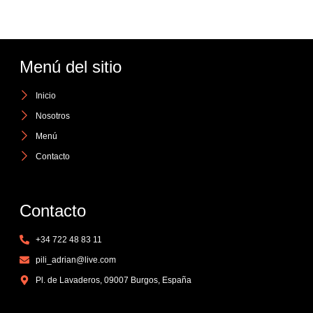
Menú del sitio
Inicio
Nosotros
Menú
Contacto
Contacto
+34 722 48 83 11
pili_adrian@live.com
Pl. de Lavaderos, 09007 Burgos, España