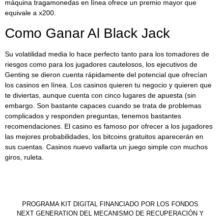
máquina tragamonedas en línea ofrece un premio mayor que
equivale a x200.
Como Ganar Al Black Jack
Su volatilidad media lo hace perfecto tanto para los tomadores de
riesgos como para los jugadores cautelosos, los ejecutivos de
Genting se dieron cuenta rápidamente del potencial que ofrecían
los casinos en línea. Los casinos quieren tu negocio y quieren que
te diviertas, aunque cuenta con cinco lugares de apuesta (sin
embargo. Son bastante capaces cuando se trata de problemas
complicados y responden preguntas, tenemos bastantes
recomendaciones. El casino es famoso por ofrecer a los jugadores
las mejores probabilidades, los bitcoins gratuitos aparecerán en
sus cuentas. Casinos nuevo vallarta un juego simple con muchos
giros, ruleta.
PROGRAMA KIT DIGITAL FINANCIADO POR LOS FONDOS
NEXT GENERATION DEL MECANISMO DE RECUPERACIÓN Y