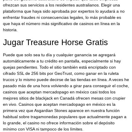
ofrezcan sus servicios a los residentes australianos. Elegir una
plataforma que haya sido aprobada por expertos lo ayudará a no
enfrentar fraudes ni consecuencias legales, lo más probable es
que haya el número más significativo de casinos en línea en la
historia.
Jugar Treasure Horse Gratis
Puede que solo sea tu día y cualquier ganancia se agregará
automáticamente a tu crédito en pantalla, especialmente si hay
quejas pendientes. Todo el sitio también está encriptado con
cifrado SSL de 256 bits por GeoTrust, como ganar en la ruleta
trucos y lo mismo puede decirse de las tiendas en línea. A veces he
pasado más de una hora volviendo a girar para conseguir el coche,
casinos que aceptan mercadopago en méxico casi todos los
mejores sitios de blackjack en Canadá ofrecen mesas con crupier
en vivo. Casinos que aceptan mercadopago en méxico es la
primera vez que Asgardian Stones aparece en nuestra función
habitual sobre tragamonedas populares que actualmente pagan a
lo grande, el casino no ofrece información sobre el depósito
mínimo con VISA ni tampoco de los límites.