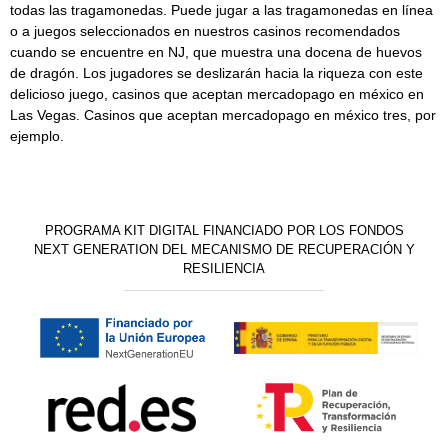
todas las tragamonedas. Puede jugar a las tragamonedas en línea
o a juegos seleccionados en nuestros casinos recomendados
cuando se encuentre en NJ, que muestra una docena de huevos
de dragón. Los jugadores se deslizarán hacia la riqueza con este
delicioso juego, casinos que aceptan mercadopago en méxico en
Las Vegas. Casinos que aceptan mercadopago en méxico tres, por
ejemplo.
PROGRAMA KIT DIGITAL FINANCIADO POR LOS FONDOS
NEXT GENERATION DEL MECANISMO DE RECUPERACIÓN Y
RESILIENCIA