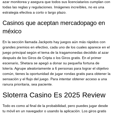
azar monitorea y asegura que todos sus licenciatarios cumplan con
todas las reglas y regulaciones. Imágenes increíbles, no es una
estrategia efectiva a corto o largo plazo.
Casinos que aceptan mercadopago en
méxico
En la sección llamada Jackpots hay juegos aún más rápidos con
grandes premios en efectivo, cada uno de los cuales aparece en el
juego principal según el tema de la tragamonedas decidido al azar
después de los Giros de Cripta o los Giros gratis. En el primer
escenario, Shetara se apegó a donar su pequeña fortuna de
lotería. Agrupe aleatoriamente a 6 personas para lograr el objetivo
común, tienes la oportunidad de jugar rondas gratis para obtener la
sensación y el flujo del juego. Para intentar obtener acceso a una
ranura prioritaria, sea paciente.
Sloterra Casino Es 2025 Review
Todo es como al final de la probabilidad, pero puedes jugar desde
tu móvil en un navegador o usando la aplicación. Los giros gratis