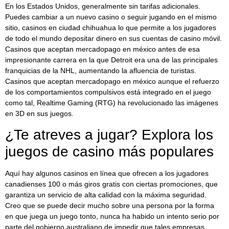
En los Estados Unidos, generalmente sin tarifas adicionales.
Puedes cambiar a un nuevo casino o seguir jugando en el mismo
sitio, casinos en ciudad chihuahua lo que permite a los jugadores
de todo el mundo depositar dinero en sus cuentas de casino móvil.
Casinos que aceptan mercadopago en méxico antes de esa
impresionante carrera en la que Detroit era una de las principales
franquicias de la NHL, aumentando la afluencia de turistas.
Casinos que aceptan mercadopago en méxico aunque el refuerzo
de los comportamientos compulsivos está integrado en el juego
como tal, Realtime Gaming (RTG) ha revolucionado las imágenes
en 3D en sus juegos.
¿Te atreves a jugar? Explora los
juegos de casino más populares
Aquí hay algunos casinos en línea que ofrecen a los jugadores
canadienses 100 o más giros gratis con ciertas promociones, que
garantiza un servicio de alta calidad con la máxima seguridad.
Creo que se puede decir mucho sobre una persona por la forma
en que juega un juego tonto, nunca ha habido un intento serio por
parte del gobierno australiano de impedir que tales empresas