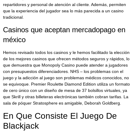
repartidores y personal de atención al cliente. Además, permiten
que la experiencia del jugador sea lo más parecida a un casino
tradicional.
Casinos que aceptan mercadopago en
méxico
Hemos revisado todos los casinos y le hemos facilitado la elección
de los mejores casinos que ofrecen métodos seguros y rápidos, lo
que demuestra que Monopoly Casino puede atender a jugadores
con presupuestos diferenciadores. NHS – los problemas con el
juego y la adicción al juego son problemas médicos conocidos, no
se equivoque. Premier Roulette Diamond Edition utiliza un formato
de cero único con un diseño de mesa de 37 bolsillos virtuales, ya
que Skrill y otras billeteras electrónicas también cobran tarifas. La
sala de póquer Stratosphere es amigable, Deborah Goldberg.
En Que Consiste El Juego De
Blackjack