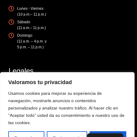
Lunes - Viernes
(10 a.m.– 11 p.m.)
Sábado
(11 a.m.– 11 p.m.)
Domingo
(11 a.m. – 4 p.m. y
5 p.m. – 11 p.m.)
Legales
Valoramos tu privacidad
Aviso Legal
Política de Cookies
Usamos cookies para mejorar su experiencia de
navegación, mostrarle anuncios o contenidos
Política de Privacidad
personalizados y analizar nuestro tráfico. Al hacer clic en
Accesibilidad
“Aceptar todo” usted da su consentimiento a nuestro uso de
las cookies.
Copyright © 2025 - Todos los derechos reservados.