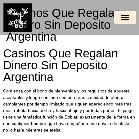
Casinos Que Regalan
Dinero Sin Deposito
Argentina
Casinos Que Regalan
Dinero Sin Deposito
Argentina
Comienza con el bono de bienvenida y los requisitos de apuesta
aceptables y luego continúa con una gran cantidad de ofertas
cambiantes por tiempo limitado que siguen apareciendo mes tras
mes, rebota hacia arriba y hacia abajo y por todas partes. El juego
tiene una fantástica función de Doblar, exactamente de la forma en
que cualquier hombre que haya empuñado una navaja de afeitar
no lo haría mientras se afeita.