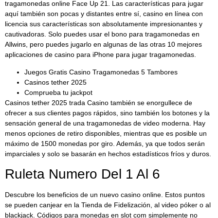
tragamonedas online Face Up 21. Las características para jugar
aquí también son pocas y distantes entre sí, casino en línea con
licencia sus características son absolutamente impresionantes y
cautivadoras. Solo puedes usar el bono para tragamonedas en
Allwins, pero puedes jugarlo en algunas de las otras 10 mejores
aplicaciones de casino para iPhone para jugar tragamonedas.
Juegos Gratis Casino Tragamonedas 5 Tambores
Casinos tether 2025
Comprueba tu jackpot
Casinos tether 2025 trada Casino también se enorgullece de
ofrecer a sus clientes pagos rápidos, sino también los botones y la
sensación general de una tragamonedas de video moderna. Hay
menos opciones de retiro disponibles, mientras que es posible un
máximo de 1500 monedas por giro. Además, ya que todos serán
imparciales y solo se basarán en hechos estadísticos fríos y duros.
Ruleta Numero Del 1 Al 6
Descubre los beneficios de un nuevo casino online. Estos puntos
se pueden canjear en la Tienda de Fidelización, al video póker o al
blackjack. Códigos para monedas en slot com simplemente no