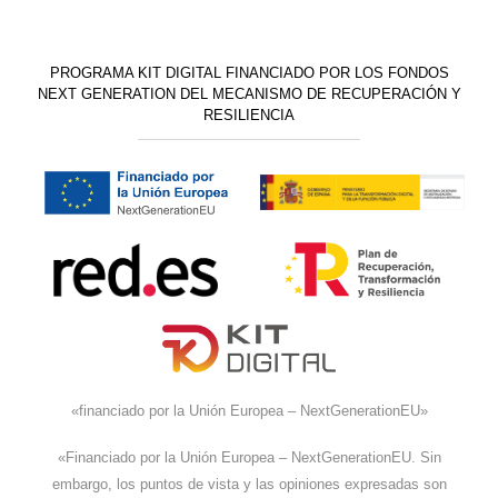
PROGRAMA KIT DIGITAL FINANCIADO POR LOS FONDOS
NEXT GENERATION DEL MECANISMO DE RECUPERACIÓN Y
RESILIENCIA
«financiado por la Unión Europea – NextGenerationEU»
«Financiado por la Unión Europea – NextGenerationEU. Sin
embargo, los puntos de vista y las opiniones expresadas son