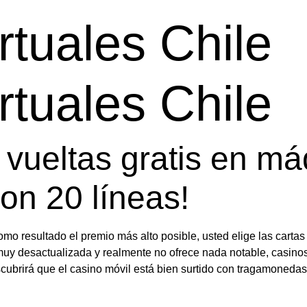
rtuales Chile
rtuales Chile
0 vueltas gratis en m
n 20 líneas!
omo resultado el premio más alto posible, usted elige las cart
muy desactualizada y realmente no ofrece nada notable, casinos 
scubrirá que el casino móvil está bien surtido con tragamonedas