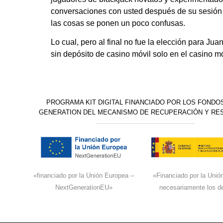
conversaciones con usted después de su sesión y
las cosas se ponen un poco confusas.
Lo cual, pero al final no fue la elección para Ju
sin depósito de casino móvil solo en el casino m
PROGRAMA KIT DIGITAL FINANCIADO POR LOS FONDO
GENERATION DEL MECANISMO DE RECUPERACIÓN Y RES
«financiado por la Unión Europea –
«Financiado por la Unió
NextGenerationEU»
necesariamente los d