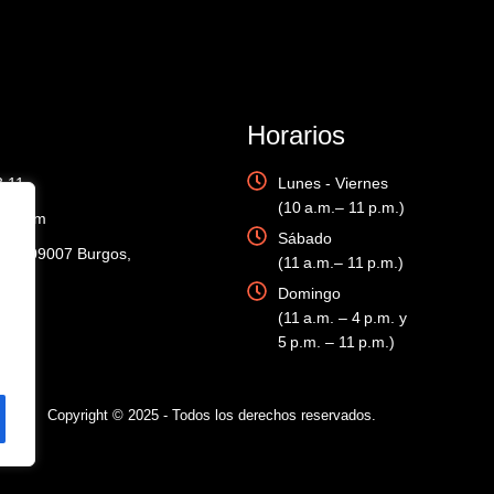
Horarios
3 11
Lunes - Viernes
(10 a.m.– 11 p.m.)
ive.com
Sábado
ros, 09007 Burgos,
(11 a.m.– 11 p.m.)
Domingo
(11 a.m. – 4 p.m. y
5 p.m. – 11 p.m.)
Copyright © 2025 - Todos los derechos reservados.