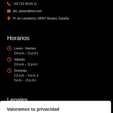
+34 722 48 83 11
pili_adrian@live.com
Pl. de Lavaderos, 09007 Burgos, España
Horarios
Lunes - Viernes
(10 a.m.– 11 p.m.)
Sábado
(11 a.m.– 11 p.m.)
Domingo
(11 a.m. – 4 p.m. y
5 p.m. – 11 p.m.)
Legales
Valoramos tu privacidad
Aviso Legal