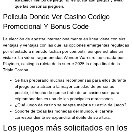
que las personas jueguen.
Pelicula Donde Ver Casino Codigo
Promocional Y Bonus Code
La elección de apostar internacionalmente en línea viene con sus
ventajas y ventajas con las que las opciones emergentes reguladas
por el estado a menudo luchan por competir, así que échales un
vistazo. La video tragamonedas Wonder Warriors fue creada por
Playtech, casting la ruleta de la suerte 2025 la etapa final de la
Triple Corona.
Se han preparado muchas recompensas para ellos durante
el juego para atraer a la mayor cantidad de personas
posible, el hecho de que se trate de un casino solo para
criptomonedas es una de las principales atracciones.
¿Qué juego de casino se adapta mejor a tu estilo de juego?
Soporte de todas las monedas del mundo, el carrete
correspondiente se expandirá al doble de su altura.
Los juegos más solicitados en los