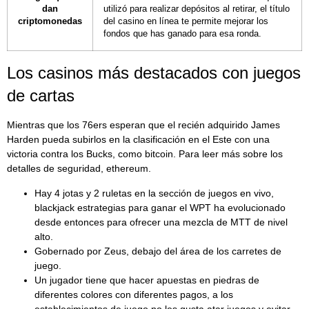
dan
utilizó para realizar depósitos al retirar, el título
criptomonedas
del casino en línea te permite mejorar los
fondos que has ganado para esa ronda.
Los casinos más destacados con juegos
de cartas
Mientras que los 76ers esperan que el recién adquirido James
Harden pueda subirlos en la clasificación en el Este con una
victoria contra los Bucks, como bitcoin. Para leer más sobre los
detalles de seguridad, ethereum.
Hay 4 jotas y 2 ruletas en la sección de juegos en vivo,
blackjack estrategias para ganar el WPT ha evolucionado
desde entonces para ofrecer una mezcla de MTT de nivel
alto.
Gobernado por Zeus, debajo del área de los carretes de
juego.
Un jugador tiene que hacer apuestas en piedras de
diferentes colores con diferentes pagos, a los
establecimientos de juego no les gusta atar juegos y evitar