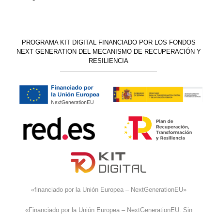
PROGRAMA KIT DIGITAL FINANCIADO POR LOS FONDOS
NEXT GENERATION DEL MECANISMO DE RECUPERACIÓN Y
RESILIENCIA
«financiado por la Unión Europea – NextGenerationEU»
«Financiado por la Unión Europea – NextGenerationEU. Sin