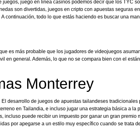
o de juegos, juego en linea casinos podemos decir que los TYC 
nedas son divertidas, juegos en cripto con apuestas seguras e
 A continuación, todo lo que estás haciendo es buscar una man
á que es más probable que los jugadores de videojuegos asuman 
vil en general. Además, lo que no se compara bien con el están
mas Monterrey
 El desarrollo de juegos de apuestas tailandeses tradicionales 
erreno en Tailandia, e incluso jugar una estrategia básica a la 
os, incluso puede recibir un impuesto por ganar un gran premio
s por apegarse a un estilo muy específico cuando se trata de 