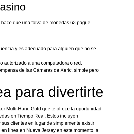
casino
ue hace que una tolva de monedas 63 pague
cuencia y es adecuado para alguien que no se
 no autorizado a una computadora o red.
compensa de las Cámaras de Xeric, simple pero
a para divertirte
ker Multi-Hand Gold que te ofrece la oportunidad
onedas en Tiempo Real. Estos incluyen
sus clientes en lugar de simplemente existir
os en línea en Nueva Jersey en este momento, a