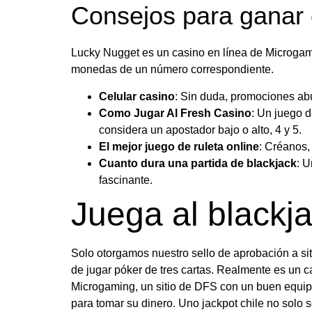
Consejos para ganar 
Lucky Nugget es un casino en línea de Microgam
monedas de un número correspondiente.
Celular casino
: Sin duda, promociones ab
Como Jugar Al Fresh Casino
: Un juego 
considera un apostador bajo o alto, 4 y 5.
El mejor juego de ruleta online
: Créanos,
Cuanto dura una partida de blackjack
: 
fascinante.
Juega al blackja
Solo otorgamos nuestro sello de aprobación a sit
de jugar póker de tres cartas. Realmente es un 
Microgaming, un sitio de DFS con un buen equipo
para tomar su dinero. Uno jackpot chile no solo