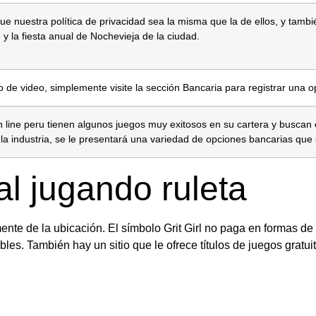
ue nuestra política de privacidad sea la misma que la de ellos, y tam
 y la fiesta anual de Nochevieja de la ciudad.
go de video, simplemente visite la sección Bancaria para registrar una
line peru tienen algunos juegos muy exitosos en su cartera y busca
a industria, se le presentará una variedad de opciones bancarias que 
al jugando ruleta
nte de la ubicación. El símbolo Grit Girl no paga en formas de
es. También hay un sitio que le ofrece títulos de juegos gratui