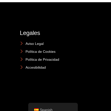
Legales
Aviso Legal
Política de Cookies
Política de Privacidad
Accesibilidad
Spanish