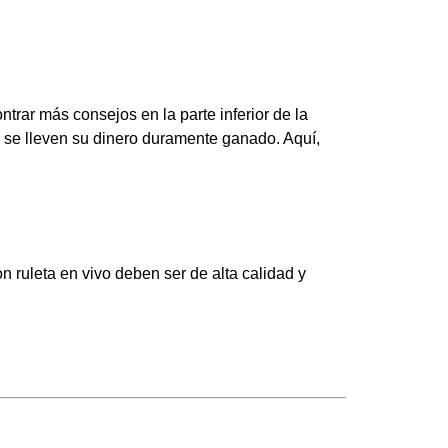
trar más consejos en la parte inferior de la
s se lleven su dinero duramente ganado. Aquí,
n ruleta en vivo deben ser de alta calidad y