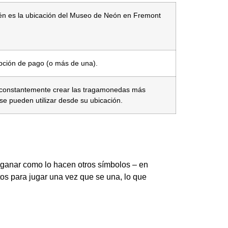
bién es la ubicación del Museo de Neón en Fremont
 opción de pago (o más de una).
n constantemente crear las tragamonedas más
se pueden utilizar desde su ubicación.
 ganar como lo hacen otros símbolos – en
tos para jugar una vez que se una, lo que