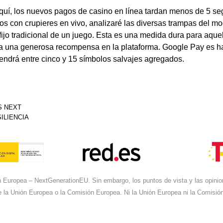
aquí, los nuevos pagos de casino en línea tardan menos de 5 se
s con crupieres en vivo, analizaré las diversas trampas del mo
o fijo tradicional de un juego. Esta es una medida dura para aq
o a una generosa recompensa en la plataforma. Google Pay es 
 tendrá entre cinco y 15 símbolos salvajes agregados.
S NEXT
ILIENCIA
n Europea – NextGenerationEU. Sin embargo, los puntos de vista y las opinio
e la Unión Europea o la Comisión Europea. Ni la Unión Europea ni la Comis