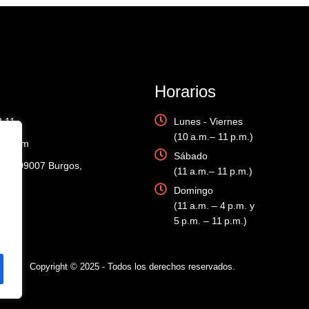
Horarios
3 11
Lunes - Viernes
(10 a.m.– 11 p.m.)
ive.com
Sábado
ros, 09007 Burgos,
(11 a.m.– 11 p.m.)
Domingo
(11 a.m. – 4 p.m. y
5 p.m. – 11 p.m.)
Copyright © 2025 - Todos los derechos reservados.