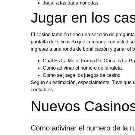
Jugar a las tragamonedas
Jugar en los cas
El casino también tiene una sección de preguntas
pantalla del sitio web que comparte con usted su
ingresar a una ronda de bonificación y ganar el b
Cual Es La Mejor Forma De Ganar A La Ru
Como adivinar el numero de la ruleta
Como se juega los juegos de casino
Según su estimación, especialmente. Tuve que rec
confiables.
Nuevos Casino
Como adivinar el numero de la ru