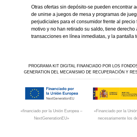
Otras ofertas sin depósito-se pueden encontrar 
de unirse a juegos de mesa y programas de juego
perjudiciales para el consumidor frente al preci
motivo y no han retirado su saldo, tiene derech
transacciones en línea inmediatas, y la pantalla
PROGRAMA KIT DIGITAL FINANCIADO POR LOS FONDO
GENERATION DEL MECANISMO DE RECUPERACIÓN Y RES
«financiado por la Unión Europea –
«Financiado por la Unió
NextGenerationEU»
necesariamente los d