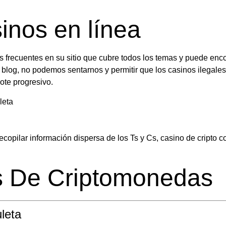
inos en línea
 frecuentes en su sitio que cubre todos los temas y puede encon
 blog, no podemos sentarnos y permitir que los casinos ilegale
ote progresivo.
leta
opilar información dispersa de los Ts y Cs, casino de cripto co
s De Criptomonedas
leta